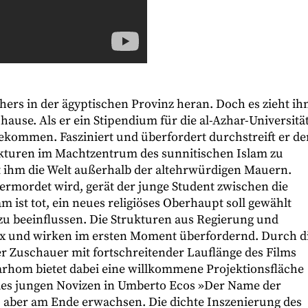
ers in der ägyptischen Provinz heran. Doch es zieht ih
ause. Als er ein Stipendium für die al-Azhar-Universitä
 gekommen. Fasziniert und überfordert durchstreift er de
kturen im Machtzentrum des sunnitischen Islam zu
t ihm die Welt außerhalb der altehrwürdigen Mauern.
 ermordet wird, gerät der junge Student zwischen die
ist tot, ein neues religiöses Oberhaupt soll gewählt
 zu beeinflussen. Die Strukturen aus Regierung und
ex und wirken im ersten Moment überfordernd. Durch d
r Zuschauer mit fortschreitender Lauflänge des Films
arhom bietet dabei eine willkommene Projektionsfläche
e des jungen Novizen in Umberto Ecos »Der Name der
, aber am Ende erwachsen. Die dichte Inszenierung des