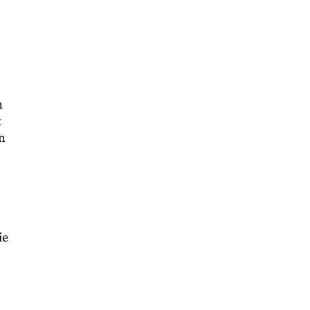
n
t
n
ie