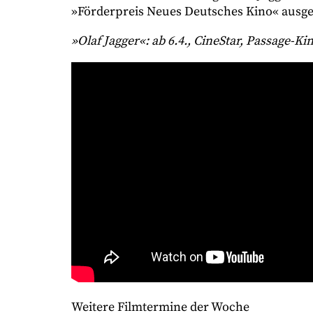
»Förderpreis Neues Deutsches Kino« ausgez
»Olaf Jagger«: ab 6.4., CineStar, Passage-K
Weitere Filmtermine der Woche