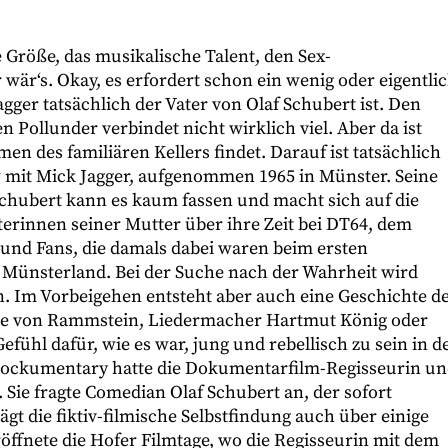
 Größe, das musikalische Talent, den Sex-
r wär‘s. Okay, es erfordert schon ein wenig oder eigentli
Jagger tatsächlich der Vater von Olaf Schubert ist. Den
Pollunder verbindet nicht wirklich viel. Aber da ist
n des familiären Kellers findet. Darauf ist tatsächlich
w mit Mick Jagger, aufgenommen 1965 in Münster. Seine
Schubert kann es kaum fassen und macht sich auf die
terinnen seiner Mutter über ihre Zeit bei DT64, dem
und Fans, die damals dabei waren beim ersten
e Münsterland. Bei der Suche nach der Wahrheit wird
. Im Vorbeigehen entsteht aber auch eine Geschichte d
ke von Rammstein, Liedermacher Hartmut König oder
fühl dafür, wie es war, jung und rebellisch zu sein in d
e Mockumentary hatte die Dokumentarfilm-Regisseurin u
Sie fragte Comedian Olaf Schubert an, der sofort
ägt die fiktiv-filmische Selbstfindung auch über einige
öffnete die Hofer Filmtage, wo die Regisseurin mit dem