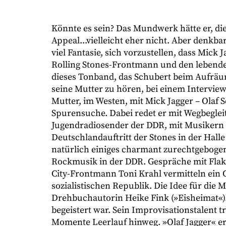
Könnte es sein? Das Mundwerk hätte er, die
Appeal...vielleicht eher nicht. Aber denkba
viel Fantasie, sich vorzustellen, dass Mick 
Rolling Stones-Frontmann und den lebenden 
dieses Tonband, das Schubert beim Aufräume
seine Mutter zu hören, bei einem Intervie
Mutter, im Westen, mit Mick Jagger – Olaf 
Spurensuche. Dabei redet er mit Wegbeglei
Jugendradiosender der DDR, mit Musikern 
Deutschlandauftritt der Stones in der Hall
natürlich einiges charmant zurechtgebogen
Rockmusik in der DDR. Gespräche mit Fla
City-Frontmann Toni Krahl vermitteln ein Ge
sozialistischen Republik. Die Idee für di
Drehbuchautorin Heike Fink (»Eisheimat«). 
begeistert war. Sein Improvisationstalent tr
Momente Leerlauf hinweg. »Olaf Jagger« er