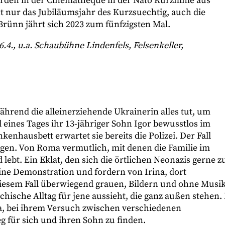
erden in der Cinémathèque in der Nato Kurzfilme aus
ht nur das Jubiläumsjahr des Kurzsuechtig, auch die
Brünn jährt sich 2023 zum fünfzigsten Mal.
6.4.,
u.a.
Schaub
ühne Lindenfels, Felsenkeller,
ährend die alleinerziehende Ukrainerin alles tut, um
 eines Tages ihr 13-jähriger Sohn Igor bewusstlos im
hausbett erwartet sie bereits die Polizei. Der Fall
gen. Von Roma vermutlich, mit denen die Familie im
lebt. Ein Eklat, den sich die örtlichen Neonazis gerne z
ne Demonstration und fordern von Irina, dort
n diesem Fall überwiegend grauen, Bildern und ohne Musik
chische Alltag für jene aussieht, die ganz außen stehen.
na, bei ihrem Versuch zwischen verschiedenen
eg für sich und ihren Sohn zu finden.