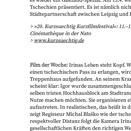
es wieder ein Gastland-Spezial: Am 13.4. w
Tschechien präsentiert. Es ist nämlich nic
Städtepartnerschaft zwischen Leipzig und 
>
»
20. Kurzsuechtig Kurzfilmfestival
«:
11.
–
1
Cinémathèque in der Nato
>
www.kurzsuechtig.de
Film der Woche:
Irinas Leben steht Kopf. W
einen tschechischen Pass zu erlangen, wird
Treppenhaus aufgefunden. An seinem Kranken
scheint klar: Igor wurde zusammengeschla
selben tristen Hochhausblock am Stadtrand 
Nutze machen möchten. Sie organisieren ei
aufzutreten. In realistischen, das heißt i
zeigt Regisseur Michal Blaško wie der tsche
respektvoller Distanz folgt die Kamera Iri
gesellschaftlichen Kräften den richtigen W