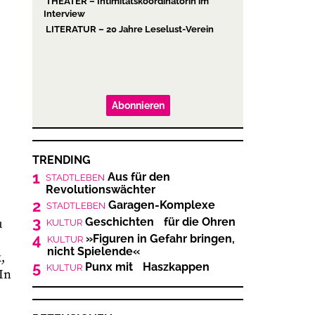
THEATER – Intimitätskoordinatorin im
Interview
LITERATUR – 20 Jahre Leselust-Verein
Abonnieren
TRENDING
1
Aus für den
STADTLEBEN
Revolutionswächter
2
Garagen-Komplexe
STADTLEBEN
3
Geschichten für die Ohren
u
KULTUR
4
»Figuren in Gefahr bringen,
KULTUR
nicht Spielende«
,
5
Punx mit Haszkappen
KULTUR
 In