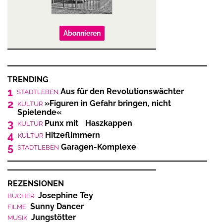
Abonnieren
TRENDING
1
Aus für den Revolutionswächter
STADTLEBEN
2
»Figuren in Gefahr bringen, nicht
KULTUR
Spielende«
3
Punx mit Haszkappen
KULTUR
4
Hitzeflimmern
KULTUR
5
Garagen-Komplexe
STADTLEBEN
REZENSIONEN
Josephine Tey
BÜCHER
Sunny Dancer
FILME
Jungstötter
MUSIK