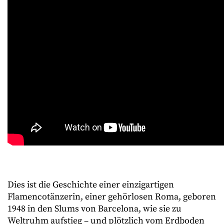
Dies ist die Geschichte einer einzigartigen
Flamencotänzerin, einer gehörlosen Roma, geboren
1948 in den Slums von Barcelona, wie sie zu
Weltruhm aufstieg – und plötzlich vom Erdboden