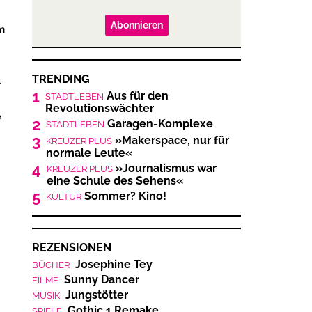
Abonnieren
m
n
TRENDING
1
Aus für den
STADTLEBEN
Revolutionswächter
,
2
Garagen-Komplexe
STADTLEBEN
3
»Makerspace, nur für
KREUZER PLUS
normale Leute«
4
»Journalismus war
KREUZER PLUS
eine Schule des Sehens«
5
Sommer? Kino!
KULTUR
REZENSIONEN
Josephine Tey
BÜCHER
Sunny Dancer
FILME
Jungstötter
MUSIK
Gothic 1 Remake
SPIELE