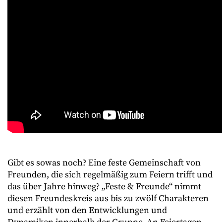
Gibt es sowas noch? Eine feste Gemeinschaft von
Freunden, die sich regelmäßig zum Feiern trifft und
das über Jahre hinweg? „Feste & Freunde“ nimmt
diesen Freundeskreis aus bis zu zwölf Charakteren
und erzählt von den Entwicklungen und