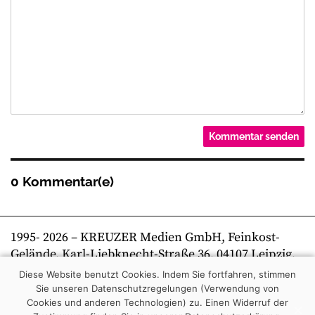
0 Kommentar(e)
1995-
2026
– KREUZER Medien GmbH, Feinkost-
Gelände, Karl-Liebknecht-Straße 36, 04107 Leipzig,
Telefon +49 341 269 80 0 | kreuzer online
Diese Website benutzt Cookies. Indem Sie fortfahren, stimmen
Sie unseren Datenschutzregelungen (Verwendung von
Cookies und anderen Technologien) zu.
Einen Widerruf der