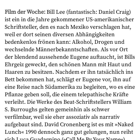
Film der Woche:
Bill Lee (fantastisch: Daniel Craig)
ist ein in die Jahre gekommener US-amerikanischer
Schriftsteller, den es nach Mexiko verschlagen hat,
weil er dort seinen diversen Abhängigkeiten
bedenkenlos frönen kann: Alkohol, Drogen und
wechselnde Männerbekanntschaften. Als vor Ort
der blendend aussehende Eugene auftaucht, ist Bills
Ehrgeiz geweckt, den schönen Mann mit Haut und
Haaren zu besitzen. Nachdem er ihn tatsächlich ins
Bett bekommen hat, schlägt er Eugene vor, ihn auf
eine Reise nach Südamerika zu begleiten, wo es eine
Pflanze geben soll, die einem telepathische Kräfte
verleiht. Die Werke des Beat-Schriftstellers William
S. Burroughs gelten gemeinhin als schwer
verfilmbar, weil sie eher assoziativ als narrativ
aufgebaut sind. David Cronenberg ist es mit »Naked
Lunch« 1990 dennoch ganz gut gelungen, nun reiht
sich Luca Guadagnino (»Call Me By Your Name«)