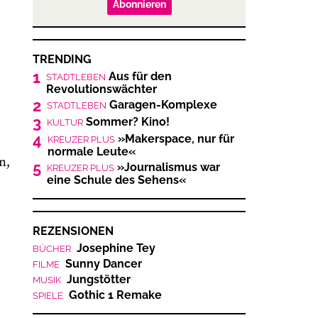
Abonnieren
TRENDING
1
Aus für den
STADTLEBEN
Revolutionswächter
2
Garagen-Komplexe
STADTLEBEN
3
Sommer? Kino!
KULTUR
4
»Makerspace, nur für
KREUZER PLUS
normale Leute«
n,
5
»Journalismus war
KREUZER PLUS
eine Schule des Sehens«
REZENSIONEN
Josephine Tey
BÜCHER
Sunny Dancer
FILME
Jungstötter
MUSIK
Gothic 1 Remake
SPIELE