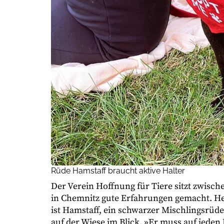
Rüde Hamstaff braucht aktive Halter
Der Verein Hoffnung für Tiere sitzt zwisc
in Chemnitz gute Erfahrungen gemacht. Heut
ist Hamstaff, ein schwarzer Mischlingsrüde
auf der Wiese im Blick. »Er muss auf jeden 