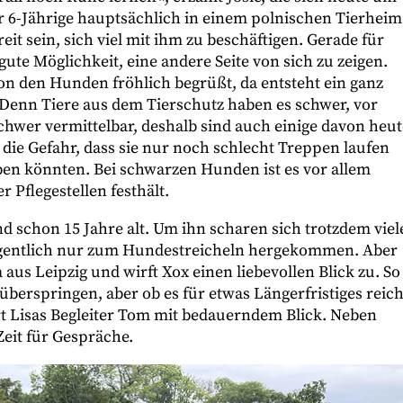
r 6-Jährige hauptsächlich in einem polnischen Tierheim
it sein, sich viel mit ihm zu beschäftigen. Gerade für
ute Möglichkeit, eine andere Seite von sich zu zeigen.
n den Hunden fröhlich begrüßt, da entsteht ein ganz
e. Denn Tiere aus dem Tierschutz haben es schwer, vor
chwer vermittelbar, deshalb sind auch einige davon heut
r die Gefahr, dass sie nur noch schlecht Treppen laufen
en könnten. Bei schwarzen Hunden ist es vor allem
 Pflegestellen festhält.
nd schon 15 Jahre alt. Um ihn scharen sich trotzdem viel
igentlich nur zum Hundestreicheln hergekommen. Aber
sa aus Leipzig und wirft Xox einen liebevollen Blick zu. So
berspringen, aber ob es für etwas Längerfristiges reich
lärt Lisas Begleiter Tom mit bedauerndem Blick. Neben
 Zeit für Gespräche.