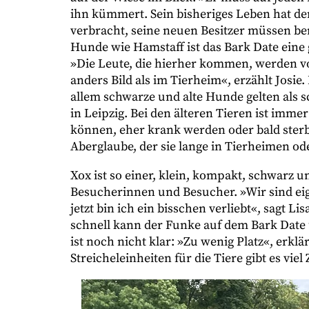
ihn kümmert. Sein bisheriges Leben hat de
verbracht, seine neuen Besitzer müssen bere
Hunde wie Hamstaff ist das Bark Date eine g
»Die Leute, die hierher kommen, werden vo
anders Bild als im Tierheim«, erzählt Josi
allem schwarze und alte Hunde gelten als s
in Leipzig. Bei den älteren Tieren ist imme
können, eher krank werden oder bald sterb
Aberglaube, der sie lange in Tierheimen oder
Xox ist so einer, klein, kompakt, schwarz u
Besucherinnen und Besucher. »Wir sind e
jetzt bin ich ein bisschen verliebt«, sagt Li
schnell kann der Funke auf dem Bark Date ü
ist noch nicht klar: »Zu wenig Platz«, erk
Streicheleinheiten für die Tiere gibt es viel