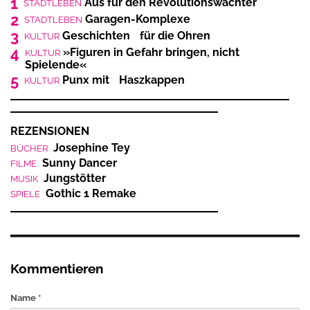
1
Aus für den Revolutionswächter
STADTLEBEN
2
Garagen-Komplexe
STADTLEBEN
3
Geschichten für die Ohren
KULTUR
4
»Figuren in Gefahr bringen, nicht
KULTUR
Spielende«
5
Punx mit Haszkappen
KULTUR
REZENSIONEN
Josephine Tey
BÜCHER
Sunny Dancer
FILME
Jungstötter
MUSIK
Gothic 1 Remake
SPIELE
Kommentieren
Name *