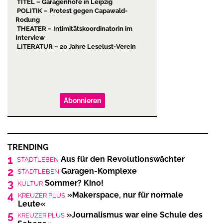
TITEL – Garagenhöfe in Leipzig
POLITIK – Protest gegen Capawald-
Rodung
THEATER – Intimitätskoordinatorin im
Interview
LITERATUR – 20 Jahre Leselust-Verein
Abonnieren
TRENDING
1
Aus für den Revolutionswächter
STADTLEBEN
2
Garagen-Komplexe
STADTLEBEN
3
Sommer? Kino!
KULTUR
4
»Makerspace, nur für normale
KREUZER PLUS
Leute«
5
»Journalismus war eine Schule des
KREUZER PLUS