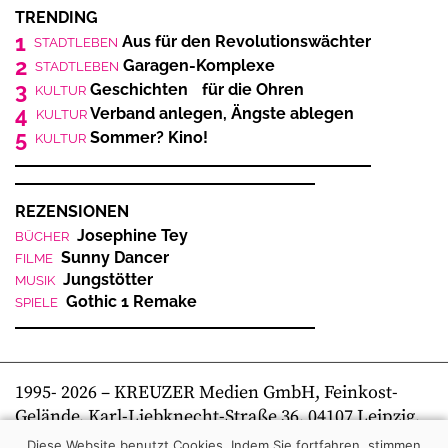
TRENDING
1
Aus für den Revolutionswächter
STADTLEBEN
2
Garagen-Komplexe
STADTLEBEN
3
Geschichten für die Ohren
KULTUR
4
Verband anlegen, Ängste ablegen
KULTUR
5
Sommer? Kino!
KULTUR
REZENSIONEN
Josephine Tey
BÜCHER
Sunny Dancer
FILME
Jungstötter
MUSIK
Gothic 1 Remake
SPIELE
1995-
2026
– KREUZER Medien GmbH, Feinkost-
Gelände, Karl-Liebknecht-Straße 36, 04107 Leipzig,
Telefon +49 341 269 80 0 | kreuzer online
Diese Website benutzt Cookies. Indem Sie fortfahren, stimmen