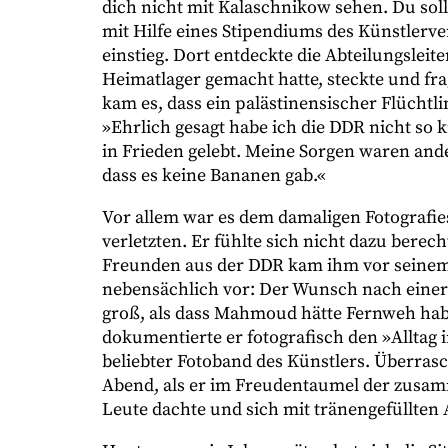
dich nicht mit Kalaschnikow sehen. Du soll
mit Hilfe eines Stipendiums des Künstlerve
einstieg. Dort entdeckte die Abteilungsleite
Heimatlager gemacht hatte, steckte und frag
kam es, dass ein palästinensischer Flüchtl
»Ehrlich gesagt habe ich die DDR nicht so k
in Frieden gelebt. Meine Sorgen waren and
dass es keine Bananen gab.«
Vor allem war es dem damaligen Fotografies
verletzten. Er fühlte sich nicht dazu berec
Freunden aus der DDR kam ihm vor seinem 
nebensächlich vor: Der Wunsch nach einer 
groß, als dass Mahmoud hätte Fernweh habe
dokumentierte er fotografisch den »Alltag 
beliebter Fotoband des Künstlers. Überrasc
Abend, als er im Freudentaumel der zusa
Leute dachte und sich mit tränengefüllten 