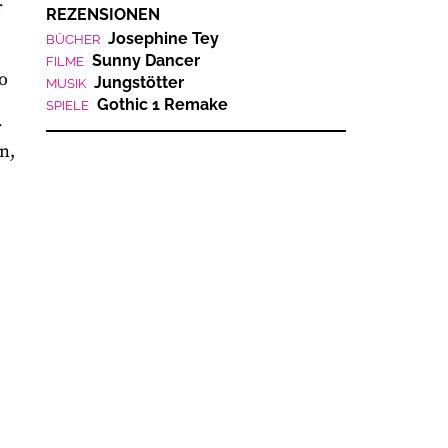
r
REZENSIONEN
Josephine Tey
BÜCHER
Sunny Dancer
FILME
o
Jungstötter
MUSIK
Gothic 1 Remake
SPIELE
r
n,