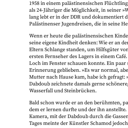
1958 in einem palästinensischen Flüchtl
als 24-Jähriger die Möglichkeit, in seiner 
lang lebt er in der DDR und dokumentiert d
Palästinenser Jugendreisen, die in seine H
Wenn er heute die palästinensischen Kind
seine eigene Kindheit denken: Wie er an der
Eltern Schlange standen, um Hilfsgüter vo
ersten Fernseher des Lagers in einem Caf
Loch im Fenster schauen konnte. Ein paar 
Erinnerung geblieben. »Es war normal, abe
Mutter nach Hause kam, habe ich gefragt
Dabdoub zeichnete damals gerne schönere, 
Wasserfall und Steinbrücken.
Bald schon wurde er an den berühmten, pal
dem er lernen durfte und der ihn anstellte.
Kamera, mit der Dabdoub durch die Gassen 
Tages meinte der Künstler Schamod jedoch: 