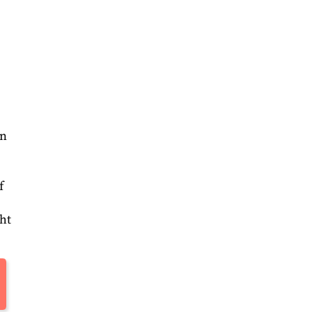
en
f
ht