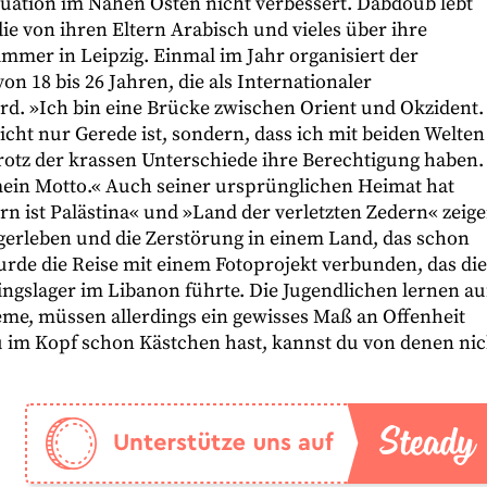
Situation im Nahen Osten nicht verbessert. Dabdoub lebt
ie von ihren Eltern Arabisch und vieles über ihre
mmer in Leipzig. Einmal im Jahr organisiert der
on 18 bis 26 Jahren, die als Internationaler
ird. »Ich bin eine Brücke zwischen Orient und Okzident.
nicht nur Gerede ist, sondern, dass ich mit beiden Welten
trotz der krassen Unterschiede ihre Berechtigung haben.
 mein Motto.« Auch seiner ursprünglichen Heimat hat
n ist Palästina« und »Land der verletzten Zedern« zeig
Lagerleben und die Zerstörung in einem Land, das schon
wurde die Reise mit einem Fotoprojekt verbunden, das die
ngslager im Libanon führte. Die Jugendlichen lernen au
eme, müssen allerdings ein gewisses Maß an Offenheit
 im Kopf schon Kästchen hast, kannst du von denen nic