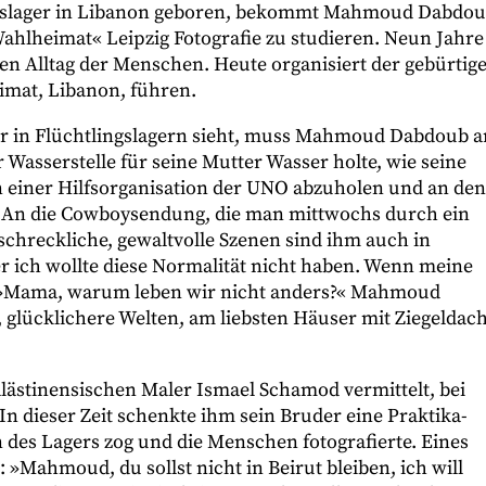
ingslager in Libanon geboren, bekommt Mahmoud Dabdo
»Wahlheimat« Leipzig Fotografie zu studieren. Neun Jahre
en Alltag der Menschen. Heute organisiert der gebürtig
eimat, Libanon, führen.
er in Flüchtlingslagern sieht, muss Mahmoud Dabdoub a
 Wasserstelle für seine Mutter Wasser holte, wie seine
n einer Hilfsorganisation der UNO abzuholen und an den
é. An die Cowboysendung, die man mittwochs durch ein
schreckliche, gewaltvolle Szenen sind ihm auch in
r ich wollte diese Normalität nicht haben. Wenn meine
: »Mama, warum leben wir nicht anders?« Mahmoud
glücklichere Welten, am liebsten Häuser mit Ziegeldach
ästinensischen Maler Ismael Schamod vermittelt, bei
 In dieser Zeit schenkte ihm sein Bruder eine Praktika-
des Lagers zog und die Menschen fotografierte. Eines
»Mahmoud, du sollst nicht in Beirut bleiben, ich will