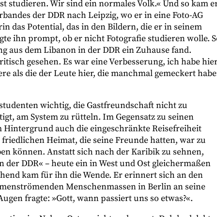
st studieren. Wir sind ein normales Volk.« Und so kam e
rbandes der DDR nach Leipzig, wo er in eine Foto-AG
rin das Potential, das in den Bildern, die er in seinem
te ihn prompt, ob er nicht Fotografie studieren wolle. S
ing aus dem Libanon in der DDR ein Zuhause fand.
ritisch gesehen. Es war eine Verbesserung, ich habe hie
ere als die der Leute hier, die manchmal gemeckert habe
tudenten wichtig, die Gastfreundschaft nicht zu
htigt, am System zu rütteln. Im Gegensatz zu seinen
Hintergrund auch die eingeschränkte Reisefreiheit
friedlichen Heimat, die seine Freunde hatten, war zu
n können. Anstatt sich nach der Karibik zu sehnen,
in der DDR« – heute ein in West und Ost gleichermaßen
hend kam für ihn die Wende. Er erinnert sich an den
mmenströmenden Menschenmassen in Berlin an seine
Augen fragte: »Gott, wann passiert uns so etwas?«.