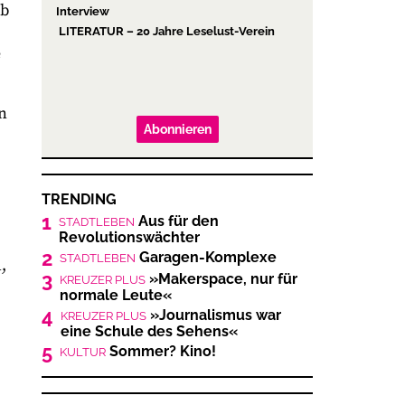
ub
Interview
LITERATUR – 20 Jahre Leselust-Verein
e
n
Abonnieren
TRENDING
1
Aus für den
STADTLEBEN
Revolutionswächter
2
Garagen-Komplexe
STADTLEBEN
,
3
»Makerspace, nur für
KREUZER PLUS
normale Leute«
4
»Journalismus war
KREUZER PLUS
eine Schule des Sehens«
5
Sommer? Kino!
KULTUR