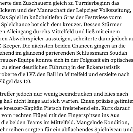
herte den Zuschauern gleich zu Turnierbeginn das
Kickern und der Mannschaft der Leipziger Volkszeitung,
Das Spiel im knöcheltiefen Gras der Festwiese vorm
e Spielchance bot sich dem kreuzer. Dessen Stürmer
hen Alleingang durchs Mittelfeld und ließ mit einem
en Abwehrspieler aussteigen, scheiterte dann jedoch a
-Keeper. Die nächsten beiden Chancen gingen an die
eistehend im glänzend parierenden Schlussmann Soudah
reuzer-Equipe konnte sich in der Folgezeit ein optische
h zu einer deutlichen Führung in der Eckenstatistik
oberte die LVZ den Ball im Mittelfeld und erzielte nach
lügel das 1:0.
treffer jedoch nur wenig beeindrucken und blies nach
 ließ nicht lange auf sich warten. Einen präzise getimte
te kreuzer-Kapitän Pietsch freistehend ein. Kurz darauf
 vom rechten Flügel mit den Fingerspitzen ins Aus
ch die beiden Teams im Mittelfeld. Mangelnde Kondition,
wehrreihen sorgten für ein abflachendes Spielniveau und