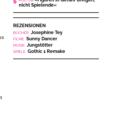
5
KULTUR
nicht Spielende«
REZENSIONEN
Josephine Tey
BÜCHER
us
Sunny Dancer
FILME
Jungstötter
MUSIK
Gothic 1 Remake
SPIELE
s
n