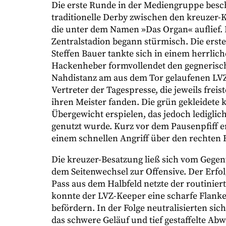
Die erste Runde in der Mediengruppe besc
traditionelle Derby zwischen den kreuzer-
die unter dem Namen »Das Organ« auflief. 
Zentralstadion begann stürmisch. Die erst
Steffen Bauer tankte sich in einem herrlic
Hackenheber formvollendet den gegnerisch
Nahdistanz am aus dem Tor gelaufenen LVZ
Vertreter der Tagespresse, die jeweils fr
ihren Meister fanden. Die grün gekleidete k
Übergewicht erspielen, das jedoch lediglic
genutzt wurde. Kurz vor dem Pausenpfiff er
einem schnellen Angriff über den rechten F
Die kreuzer-Besatzung ließ sich vom Gegen
dem Seitenwechsel zur Offensive. Der Erfolg
Pass aus dem Halbfeld netzte der routinier
konnte der LVZ-Keeper eine scharfe Flanke
befördern. In der Folge neutralisierten si
das schwere Geläuf und tief gestaffelte Ab