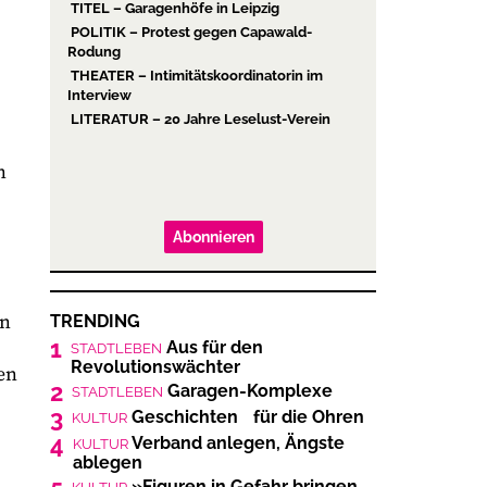
TITEL – Garagenhöfe in Leipzig
POLITIK – Protest gegen Capawald-
Rodung
THEATER – Intimitätskoordinatorin im
Interview
LITERATUR – 20 Jahre Leselust-Verein
n
Abonnieren
ln
TRENDING
1
Aus für den
STADTLEBEN
Revolutionswächter
en
2
Garagen-Komplexe
STADTLEBEN
3
Geschichten für die Ohren
KULTUR
4
Verband anlegen, Ängste
KULTUR
ablegen
»Figuren in Gefahr bringen,