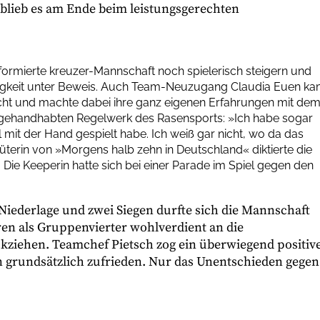
 blieb es am Ende beim leistungsgerechten
 formierte kreuzer-Mannschaft noch spielerisch steigern und
ähigkeit unter Beweis. Auch Team-Neuzugang Claudia Euen k
ht und machte dabei ihre ganz eigenen Erfahrungen mit de
s gehandhabten Regelwerk des Rasensports: »Ich habe sogar
l mit der Hand gespielt habe. Ich weiß gar nicht, wo da das
erin von »Morgens halb zehn in Deutschland« diktierte die
Die Keeperin hatte sich bei einer Parade im Spiel gegen den
Niederlage und zwei Siegen durfte sich die Mannschaft
en als Gruppenvierter wohlverdient an die
ziehen. Teamchef Pietsch zog ein überwiegend positiv
en grundsätzlich zufrieden. Nur das Unentschieden gegen