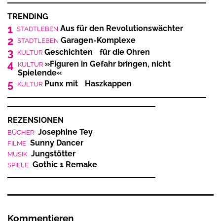
TRENDING
1
Aus für den Revolutionswächter
STADTLEBEN
2
Garagen-Komplexe
STADTLEBEN
3
Geschichten für die Ohren
KULTUR
4
»Figuren in Gefahr bringen, nicht
KULTUR
Spielende«
5
Punx mit Haszkappen
KULTUR
REZENSIONEN
Josephine Tey
BÜCHER
Sunny Dancer
FILME
Jungstötter
MUSIK
Gothic 1 Remake
SPIELE
Kommentieren