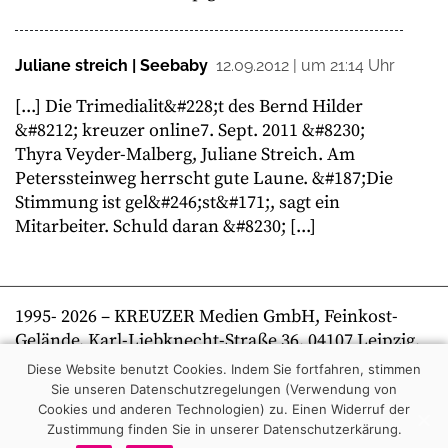
Juliane streich | Seebaby
12.09.2012 | um 21:14 Uhr
[...] Die Trimedialit&#228;t des Bernd Hilder
&#8212; kreuzer online7. Sept. 2011 &#8230;
Thyra Veyder-Malberg, Juliane Streich. Am
Peterssteinweg herrscht gute Laune. &#187;Die
Stimmung ist gel&#246;st&#171;, sagt ein
Mitarbeiter. Schuld daran &#8230; [...]
1995-
2026
– KREUZER Medien GmbH, Feinkost-
Gelände, Karl-Liebknecht-Straße 36, 04107 Leipzig,
Telefon +49 341 269 80 0 | kreuzer online
Diese Website benutzt Cookies. Indem Sie fortfahren, stimmen
Sie unseren Datenschutzregelungen (Verwendung von
Cookies und anderen Technologien) zu.
Einen Widerruf der
Zustimmung finden Sie in unserer Datenschutzerkärung.