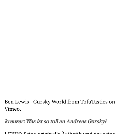
Ben Lewis - Gursky World
from
TofuTasties
on
Vimeo
.
kreuzer: Was ist so toll an Andreas Gursky?