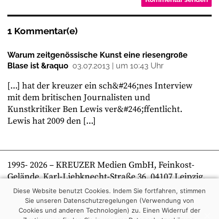
1 Kommentar(e)
Warum zeitgenössische Kunst eine riesengroße
Blase ist &raquo
03.07.2013 | um 10:43 Uhr
[...] hat der kreuzer ein sch&#246;nes Interview
mit dem britischen Journalisten und
Kunstkritiker Ben Lewis ver&#246;ffentlicht.
Lewis hat 2009 den [...]
1995-
2026
– KREUZER Medien GmbH, Feinkost-
Gelände, Karl-Liebknecht-Straße 36, 04107 Leipzig,
Telefon +49 341 269 80 0 | kreuzer online
Diese Website benutzt Cookies. Indem Sie fortfahren, stimmen
Sie unseren Datenschutzregelungen (Verwendung von
Cookies und anderen Technologien) zu.
Einen Widerruf der