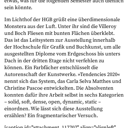
etwas, was für die folgenden Semester auch dienlich
sein könnte.
Im Lichthof der HGB grüßt eine überdimensionale
Monstera aus der Luft. Unter ihr sind die Villeroy
und Boch Fliesen mit bunten Flächen überklebt.
Das ist das Leitsystem zur Ausstellung innerhalb
der Hochschule für Grafik und Buchkunst, um alle
ausgestellten Diplome vom Erdgeschoss bis unters
Dach in der dritten Etage nicht verfehlen zu
können. Ein Farbfächer entschlüsselt die
Autorenschaft der Kunstwerke. »Tendencies 2020«
nennt sich das System, das Carla Selva Matthes und
Christine Pascoe entwickelten. Die Absolventen
konnten dafür ihre Arbeit selbst in sechs Kategorien
– solid, soft, dense, open, dynamic, static –
einordnen. Wie lässt sich diese Ausstellung
erzählen? Ein fragmentarischer Versuch.
[caption id="attachment_117707" align="alignleft"