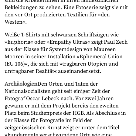
sind die Arbeiterinnen in ihren landesüblichen
Bekleidungen zu sehen. Eine Fotoserie zeigt sie mit
den vor Ort produzierten Textilien für »den
Westen«.
Weiße T-Shirts mit schwarzen Schriftzügen wie
»Euphoria« oder »Empathy Ultras« zeigt Paul Zech
aus der Klasse für Systemdesign von Maureen
Mooren in seiner Installation »Ephemeral Union
(EU 106)«, die sich mit »tragbaren Utopien und
untragbarer Realität« auseinandersetzt.
Archäologien
Den Orten und Taten der
Nationalsozialisten geht seit einiger Zeit der
Fotograf Oscar Lebeck nach. Vor zwei Jahren
gewann er mit dem Projekt bereits den zweiten
Platz beim Studienpreis der HGB. Als Abschluss in
der Klasse für Fotografie im Feld der
zeitgenössischen Kunst zeigt er unter dem Titel
»Fundament« verschwundene Orte wie eine