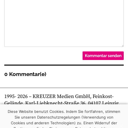
0 Kommentar(e)
1995-
2026
– KREUZER Medien GmbH, Feinkost-
Gelände, Karl-Liebknecht-Straße 36, 04107 Leipzig,
Telefon +49 341 269 80 0 | kreuzer online
Diese Website benutzt Cookies. Indem Sie fortfahren, stimmen
Sie unseren Datenschutzregelungen (Verwendung von
Cookies und anderen Technologien) zu.
Einen Widerruf der