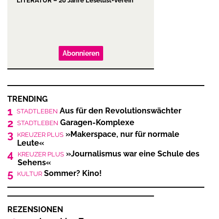
LITERATUR – 20 Jahre Leselust-Verein
Abonnieren
TRENDING
1
Aus für den Revolutionswächter
STADTLEBEN
2
Garagen-Komplexe
STADTLEBEN
3
»Makerspace, nur für normale
KREUZER PLUS
Leute«
4
»Journalismus war eine Schule des
KREUZER PLUS
Sehens«
5
Sommer? Kino!
KULTUR
REZENSIONEN