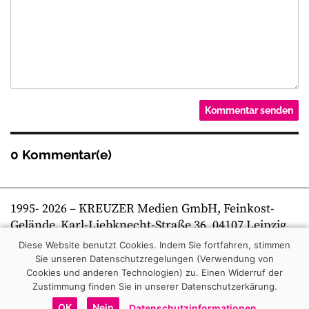
0 Kommentar(e)
1995-
2026
– KREUZER Medien GmbH, Feinkost-
Gelände, Karl-Liebknecht-Straße 36, 04107 Leipzig,
Telefon +49 341 269 80 0 | kreuzer online
Diese Website benutzt Cookies. Indem Sie fortfahren, stimmen
Sie unseren Datenschutzregelungen (Verwendung von
Cookies und anderen Technologien) zu.
Einen Widerruf der
Zustimmung finden Sie in unserer Datenschutzerkärung.
OK
Nein
Datenschutzinformationen