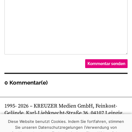
0 Kommentar(e)
1995-
2026
– KREUZER Medien GmbH, Feinkost-
Gelände, Karl-Liebknecht-Straße 36, 04107 Leipzig,
Telefon +49 341 269 80 0 | kreuzer online
Diese Website benutzt Cookies. Indem Sie fortfahren, stimmen
Sie unseren Datenschutzregelungen (Verwendung von