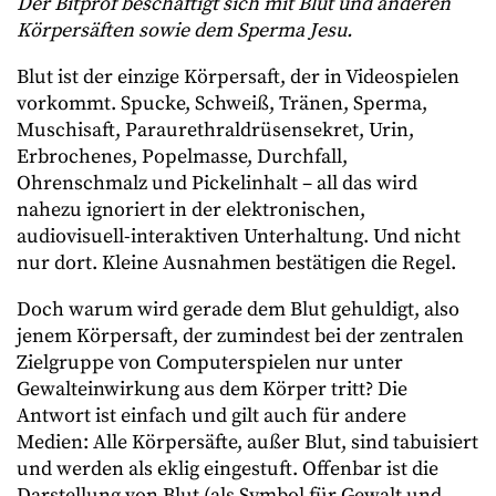
Der Bitprof beschäftigt sich mit Blut und anderen
Körpersäften sowie dem Sperma Jesu.
Blut ist der einzige Körpersaft, der in Videospielen
vorkommt. Spucke, Schweiß, Tränen, Sperma,
Muschisaft, Paraurethraldrüsensekret, Urin,
Erbrochenes, Popelmasse, Durchfall,
Ohrenschmalz und Pickelinhalt – all das wird
nahezu ignoriert in der elektronischen,
audiovisuell-interaktiven Unterhaltung. Und nicht
nur dort. Kleine Ausnahmen bestätigen die Regel.
Doch warum wird gerade dem Blut gehuldigt, also
jenem Körpersaft, der zumindest bei der zentralen
Zielgruppe von Computerspielen nur unter
Gewalteinwirkung aus dem Körper tritt? Die
Antwort ist einfach und gilt auch für andere
Medien: Alle Körpersäfte, außer Blut, sind tabuisiert
und werden als eklig eingestuft. Offenbar ist die
Darstellung von Blut (als Symbol für Gewalt und