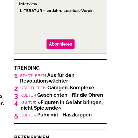
Interview
LITERATUR – 20 Jahre Leselust-Verein
Abonnieren
TRENDING
1
Aus für den
STADTLEBEN
Revolutionswächter
2
Garagen-Komplexe
STADTLEBEN
3
Geschichten für die Ohren
s
KULTUR
4
»Figuren in Gefahr bringen,
r.
KULTUR
nicht Spielende«
5
Punx mit Haszkappen
KULTUR
REZENSIONEN