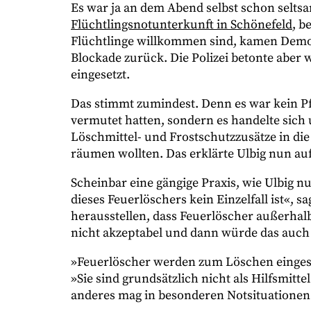
Es war ja an dem Abend selbst schon selt
Flüchtlingsnotunterkunft in Schönefeld
, b
Flüchtlinge willkommen sind, kamen Demo
Blockade zurück. Die Polizei betonte aber 
eingesetzt.
Das stimmt zumindest. Denn es war kein Pf
vermutet hatten, sondern es handelte sich 
Löschmittel- und Frostschutzzusätze in di
räumen wollten. Das erklärte Ulbig nun au
Scheinbar eine gängige Praxis, wie Ulbig nu
dieses Feuerlöschers kein Einzelfall ist«, sa
herausstellen, dass Feuerlöscher außerha
nicht akzeptabel und dann würde das auch
»Feuerlöscher werden zum Löschen eingeset
»Sie sind grundsätzlich nicht als Hilfsmitt
anderes mag in besonderen Notsituationen 