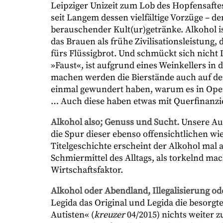
Leipziger Unizeit zum Lob des Hopfensaft
seit Langem dessen vielfältige Vorzüge – de
berauschender Kult(ur)getränke. Alkohol i
das Brauen als frühe Zivilisationsleistung,
fürs Flüssigbrot. Und schmückt sich nicht 
»Faust«, ist aufgrund eines Weinkellers in
machen werden die Bierstände auch auf dem
einmal gewundert haben, warum es in Oper
… Auch diese haben etwas mit Querfinanzie
Alkohol also; Genuss und Sucht.
Unsere Aut
die Spur dieser ebenso offensichtlichen wi
Titelgeschichte erscheint der Alkohol mal
Schmiermittel des Alltags, als torkelnd m
Wirtschaftsfaktor.
Alkohol oder Abendland, Illegalisierung od
Legida das Original und Legida die besorgte
Autisten« (
kreuzer
04/2015) nichts weiter z