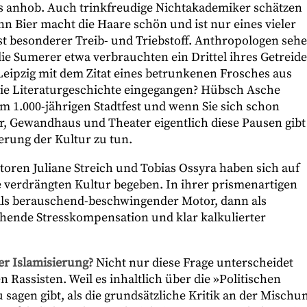
es anhob. Auch trinkfreudige Nichtakademiker schätzen
nn Bier macht die Haare schön und ist nur eines vieler
st besonderer Treib- und Triebstoff. Anthropologen seh
 die Sumerer etwa verbrauchten ein Drittel ihres Getreid
Leipzig mit dem Zitat eines betrunkenen Frosches aus
 die Literaturgeschichte eingegangen? Hübsch Asche
 1.000-jährigen Stadtfest und wenn Sie sich schon
, Gewandhaus und Theater eigentlich diese Pausen gibt
rung der Kultur zu tun.
oren Juliane Streich und Tobias Ossyra haben sich auf
e verdrängten Kultur begeben. In ihrer prismenartigen
 als berauschend-beschwingender Motor, dann als
achende Stresskompensation und klar kalkulierter
er Islamisierung?
Nicht nur diese Frage unterscheidet
n Rassisten. Weil es inhaltlich über die »Politischen
u sagen gibt, als die grundsätzliche Kritik an der Mischu