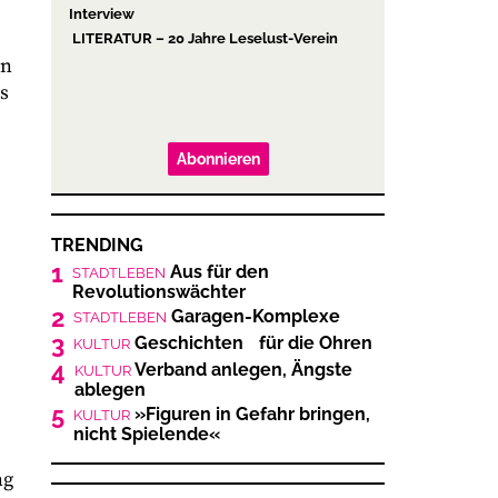
Interview
LITERATUR – 20 Jahre Leselust-Verein
en
es
Abonnieren
TRENDING
1
Aus für den
STADTLEBEN
Revolutionswächter
2
Garagen-Komplexe
STADTLEBEN
3
Geschichten für die Ohren
KULTUR
4
Verband anlegen, Ängste
KULTUR
ablegen
5
»Figuren in Gefahr bringen,
KULTUR
nicht Spielende«
ng