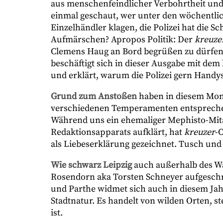
aus menschenfeindlicher Verbohrtheit und
einmal geschaut, wer unter den wöchentlic
Einzelhändler klagen, die Polizei hat die S
Aufmärschen? Apropos Politik: Der
kreuze
Clemens Haug an Bord begrüßen zu dürfen, d
beschäftigt sich in dieser Ausgabe mit dem 
und erklärt, warum die Polizei gern Hand
Grund zum Anstoßen
haben in diesem Mona
verschiedenen Temperamenten entsprechen
Während uns ein ehemaliger Mephisto-Mita
Redaktionsapparats aufklärt, hat
kreuzer
-
als Liebeserklärung gezeichnet. Tusch und
Wie schwarz Leipzig
auch außerhalb des Wav
Rosendorn aka Torsten Schneyer aufgeschri
und Parthe widmet sich auch in diesem Ja
Stadtnatur. Es handelt von wilden Orten, st
ist.