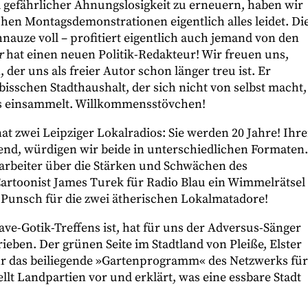
 gefährlicher Ahnungslosigkeit zu erneuern, haben wir
hen Montagsdemonstrationen eigentlich alles leidet. Di
chnauze voll – profitiert eigentlich auch jemand von den
r
hat einen neuen Politik-Redakteur! Wir freuen uns,
er uns als freier Autor schon länger treu ist. Er
bisschen Stadthaushalt, der sich nicht von selbst macht,
ys einsammelt. Willkommensstövchen!
t zwei Leipziger Lokalradios: Sie werden 20 Jahre! Ihr
d, würdigen wir beide in unterschiedlichen Formaten.
rbeiter über die Stärken und Schwächen des
Cartoonist James Turek für Radio Blau ein Wimmelrätsel
 Punsch für die zwei ätherischen Lokalmatadore!
e-Gotik-Treffens ist, hat für uns der Adversus-Sänger
eben. Der grünen Seite im Stadtland von Pleiße, Elster
hr das beiliegende »Gartenprogramm« des Netzwerks für
ellt Landpartien vor und erklärt, was eine essbare Stadt