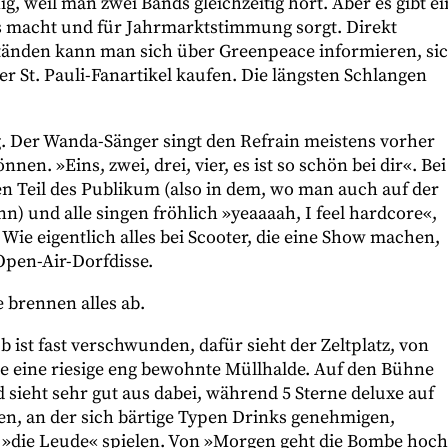
g, weil man zwei Bands gleichzeitig hört. Aber es gibt ei
tos macht und für Jahrmarktstimmung sorgt. Direkt
änden kann man sich über Greenpeace informieren, si
er St. Pauli-Fanartikel kaufen. Die längsten Schlangen
. Der Wanda-Sänger singt den Refrain meistens vorher
nen. »Eins, zwei, drei, vier, es ist so schön bei dir«. Bei
n Teil des Publikum (also in dem, wo man auch auf der
 und alle singen fröhlich »yeaaaah, I feel hardcore«,
. Wie eigentlich alles bei Scooter, die eine Show machen,
Open-Air-Dorfdisse.
e brennen alles ab.
ist fast verschwunden, dafür sieht der Zeltplatz, von
ie eine riesige eng bewohnte Müllhalde. Auf den Bühne
sieht sehr gut aus dabei, während 5 Sterne deluxe auf
n, an der sich bärtige Typen Drinks genehmigen,
r »die Leude« spielen. Von »Morgen geht die Bombe hoc