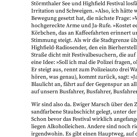
Störmthaler See und Highfield Festival losfä
Irritation und Schweigen. »Also, ich hätte
Bewegung gesetzt hat, die nächste Frage: »
hochgereckte Arme und Ja-Rufe. »Kostet ee
Körbchen, das an Kaffeefahrten erinnert un
Stimmung steigt. Als wir die Stadtgrenze übe
Highfield-Radiosender, den ein Bierherstell
Straße dicht mit Festivalbesuchern, die au
eine Idee: »Soll ich mal die Polizei fragen, o
Er steigt aus, rennt zum Polizeiauto drei W
hören, was genau), kommt zurück, sagt: »Ja
Blaulicht an, fährt auf der Gegenspur an a
auf unsern Busfahrer, Busfahrer, Busfahrer«
Wir sind also da. Ewiger Marsch über den Zel
sandfarbene Staubschicht gelegt, unter der
Schon bevor das Festival wirklich angefan
liegen Alkoholleichen. Andere sind noch ric
irgendwohin. Es gibt einen Hauptweg, auf 