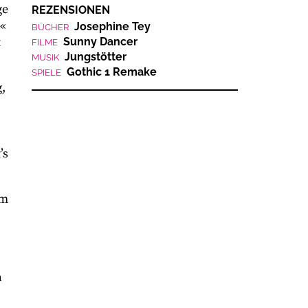
ge
REZENSIONEN
a«
Josephine Tey
BÜCHER
t
Sunny Dancer
FILME
Jungstötter
MUSIK
Gothic 1 Remake
SPIELE
,
’s
um
n