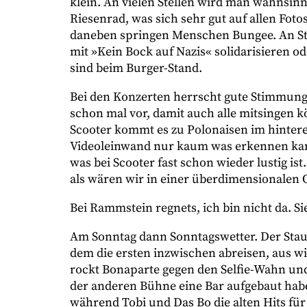
klein. An vielen Stellen wird man wahnsinni
Riesenrad, was sich sehr gut auf allen Fo
daneben springen Menschen Bungee. An St
mit »Kein Bock auf Nazis« solidarisieren od
sind beim Burger-Stand.
Bei den Konzerten herrscht gute Stimmung
schon mal vor, damit auch alle mitsingen kön
Scooter kommt es zu Polonaisen im hintere
Videoleinwand nur kaum was erkennen kann)
was bei Scooter fast schon wieder lustig ist
als wären wir in einer überdimensionalen 
Bei Rammstein regnets, ich bin nicht da. Si
Am Sonntag dann Sonntagswetter. Der Staub 
dem die ersten inzwischen abreisen, aus w
rockt Bonaparte gegen den Selfie-Wahn und 
der anderen Bühne eine Bar aufgebaut habe
während Tobi und Das Bo die alten Hits fü