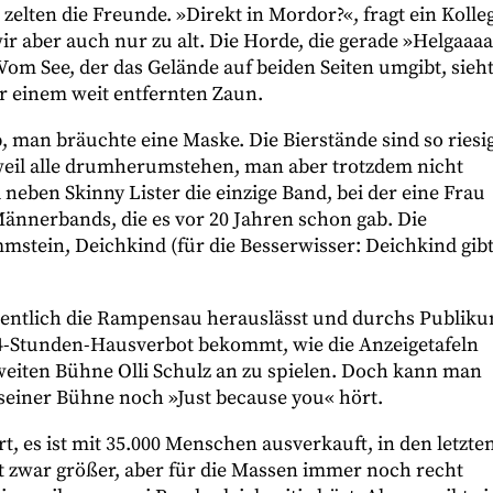
lten die Freunde. »Direkt in Mordor?«, fragt ein Kolle
 wir aber auch nur zu alt. Die Horde, die gerade »Helgaaa
 Vom See, der das Gelände auf beiden Seiten umgibt, sieh
ter einem weit entfernten Zaun.
, man bräuchte eine Maske. Die Bierstände sind so riesig
weil alle drumherumstehen, man aber trotzdem nicht
neben Skinny Lister die einzige Band, bei der eine Frau
ännerbands, die es vor 20 Jahren schon gab. Die
mstein, Deichkind (für die Besserwisser: Deichkind gibt
entlich die Rampensau herauslässt und durchs Publik
 24-Stunden-Hausverbot bekommt, wie die Anzeigetafeln
zweiten Bühne Olli Schulz an zu spielen. Doch kann man
seiner Bühne noch »Just because you« hört.
rt, es ist mit 35.000 Menschen ausverkauft, in den letzte
st zwar größer, aber für die Massen immer noch recht