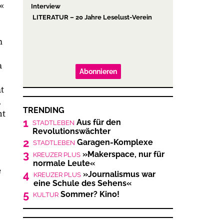
?«
Interview
LITERATUR – 20 Jahre Leselust-Verein
m
a
Abonnieren
t
.
TRENDING
ht
1
Aus für den
STADTLEBEN
Revolutionswächter
2
Garagen-Komplexe
STADTLEBEN
3
»Makerspace, nur für
KREUZER PLUS
normale Leute«
e
4
»Journalismus war
KREUZER PLUS
eine Schule des Sehens«
5
Sommer? Kino!
KULTUR