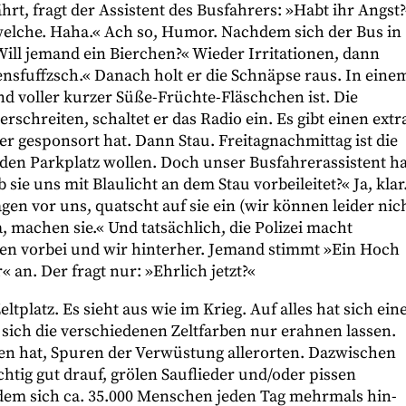
hrt, fragt der Assistent des Busfahrers: »Habt ihr Angst
 welche. Haha.« Ach so, Humor. Nachdem sich der Bus in
Will jemand ein Bierchen?« Wieder Irritationen, dann
nsfuffzsch.« Danach holt er die Schnäpse raus. In eine
d voller kurzer Süße-Früchte-Fläschchen ist. Die
rschreiten, schaltet er das Radio ein. Es gibt einen extr
er gesponsort hat. Dann Stau. Freitagnachmittag ist die
f den Parkplatz wollen. Doch unser Busfahrerassistent ha
b sie uns mit Blaulicht an dem Stau vorbeileitet?« Ja, klar
agen vor uns, quatscht auf sie ein (wir können leider nic
, machen sie.« Und tatsächlich, die Polizei macht
llen vorbei und wir hinterher. Jemand stimmt »Ein Hoch
 an. Der fragt nur: »Ehrlich jetzt?«
tplatz. Es sieht aus wie im Krieg. Auf alles hat sich ein
 sich die verschiedenen Zeltfarben nur erahnen lassen.
gen hat, Spuren der Verwüstung allerorten. Dazwischen
htig gut drauf, grölen Sauflieder und/oder pissen
dem sich ca. 35.000 Menschen jeden Tag mehrmals hin-