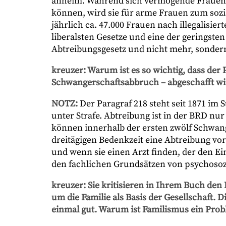
anheim. Während sich vermögende Frauen e
können, wird sie für arme Frauen zum sozi
jährlich ca. 47.000 Frauen nach illegalisie
liberalsten Gesetze und eine der geringst
Abtreibungsgesetz und nicht mehr, sonder
kreuzer: Warum ist es so wichtig, dass der
Schwangerschaftsabbruch – abgeschafft wi
NOTZ:
Der Paragraf 218 steht seit 1871 im 
unter Strafe. Abtreibung ist in der BRD nu
können innerhalb der ersten zwölf Schwan
dreitägigen Bedenkzeit eine Abtreibung vo
und wenn sie einen Arzt finden, der den E
den fachlichen Grundsätzen von psychosoz
kreuzer: Sie kritisieren in Ihrem Buch den 
um die Familie als Basis der Gesellschaft. Di
einmal gut. Warum ist Familismus ein Pro