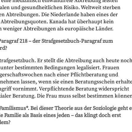
ine medizinisch einwandfreie Abtreibung leisten
alen und gesundheitlichen Risiko. Weltweit sterben
rten Abtreibungen. Die Niederlande haben eines der
en Abtreibungsquoten. Kanada hat überhaupt kein
n weniger Abtreibungen als europäische Länder.
 Paragraf 218 – der Strafgesetzbuch-Paragraf zum
rd?
Strafgesetzbuch. Er stellt die Abtreibung auch heute noc
r unter bestimmten Bedingungen legalisiert. Frauen
gerschaftswochen nach einer Pflichtberatung und
rnehmen lassen, wenn sie einen Beratungsschein erhalt
ingriff vornimmt. Verpflichtende Beratung widerspricht
ialer Beratung. Die Frau muss selbst bestimmen können
Familismus*. Bei dieser Theorie aus der Soziologie geht e
e Familie als Basis eines jeden – das klingt doch erst
blem?