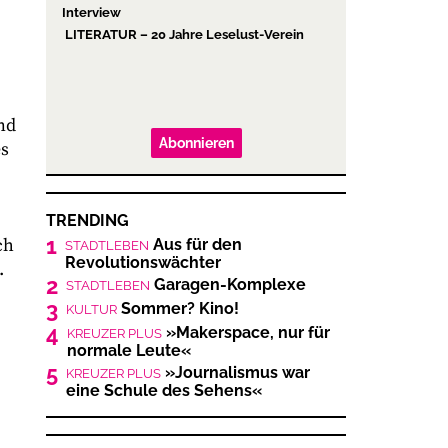
Interview
LITERATUR – 20 Jahre Leselust-Verein
nd
Abonnieren
es
TRENDING
1
ch
Aus für den
STADTLEBEN
Revolutionswächter
.
2
Garagen-Komplexe
STADTLEBEN
3
Sommer? Kino!
KULTUR
4
»Makerspace, nur für
KREUZER PLUS
normale Leute«
5
»Journalismus war
KREUZER PLUS
eine Schule des Sehens«