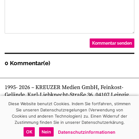
0 Kommentar(e)
1995-
2026
– KREUZER Medien GmbH, Feinkost-
Gelände, Karl-Liebknecht-Straße 36, 04107 Leipzig,
Telefon +49 341 269 80 0 | kreuzer online
Diese Website benutzt Cookies. Indem Sie fortfahren, stimmen
Sie unseren Datenschutzregelungen (Verwendung von
Cookies und anderen Technologien) zu.
Einen Widerruf der
Zustimmung finden Sie in unserer Datenschutzerkärung.
OK
Nein
Datenschutzinformationen