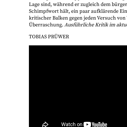
Lage sind, während er zugleich dem bürgerl
Schimpfwort hält, ein paar aufklärende Ein
kritischer Balken gegen jeden Versuch vo
Überraschung.
Ausführliche Kritik im aktu
TOBIAS PRÜWER