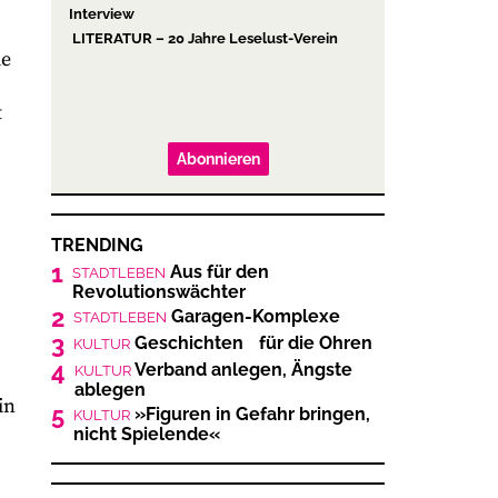
Interview
LITERATUR – 20 Jahre Leselust-Verein
ie
t
Abonnieren
TRENDING
1
Aus für den
STADTLEBEN
Revolutionswächter
2
Garagen-Komplexe
STADTLEBEN
3
Geschichten für die Ohren
KULTUR
4
Verband anlegen, Ängste
KULTUR
ablegen
in
5
»Figuren in Gefahr bringen,
KULTUR
nicht Spielende«