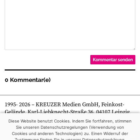
0 Kommentar(e)
1995-
2026
– KREUZER Medien GmbH, Feinkost-
Gelände, Karl-Liebknecht-Straße 36, 04107 Leipzig,
Telefon +49 341 269 80 0 | kreuzer online
Diese Website benutzt Cookies. Indem Sie fortfahren, stimmen
Sie unseren Datenschutzregelungen (Verwendung von
Cookies und anderen Technologien) zu.
Einen Widerruf der
Zustimmung finden Sie in unserer Datenschutzerkärung.