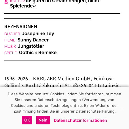
5
»Figuren in Gefahr bringen, nicht
KULTUR
Spielende«
REZENSIONEN
Josephine Tey
BÜCHER
Sunny Dancer
FILME
Jungstötter
MUSIK
Gothic 1 Remake
SPIELE
1995-
2026
– KREUZER Medien GmbH, Feinkost-
Gelände, Karl-Liebknecht-Straße 36, 04107 Leipzig,
Telefon +49 341 269 80 0 | kreuzer online
Diese Website benutzt Cookies. Indem Sie fortfahren, stimmen
Sie unseren Datenschutzregelungen (Verwendung von
Cookies und anderen Technologien) zu.
Einen Widerruf der
Zustimmung finden Sie in unserer Datenschutzerkärung.
OK
Nein
Datenschutzinformationen