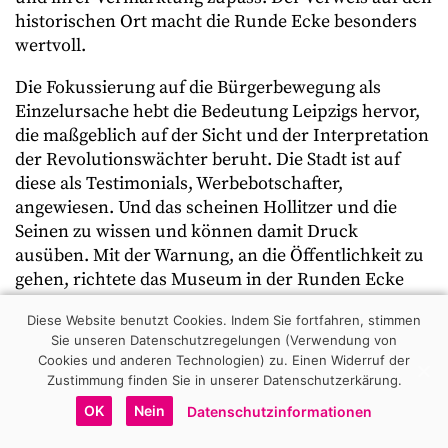
historischen Ort macht die Runde Ecke besonders
wertvoll.
Die Fokussierung auf die Bürgerbewegung als
Einzelursache hebt die Bedeutung Leipzigs hervor,
die maßgeblich auf der Sicht und der Interpretation
der Revolutionswächter beruht. Die Stadt ist auf
diese als Testimonials, Werbebotschafter,
angewiesen. Und das scheinen Hollitzer und die
Seinen zu wissen und können damit Druck
ausüben. Mit der Warnung, an die Öffentlichkeit zu
gehen, richtete das Museum in der Runden Ecke
schon 2002 an den damaligen Oberbürgermeister
Diese Website benutzt Cookies. Indem Sie fortfahren, stimmen
Wolfgang Tiefensee die kaum verhohlene Drohung:
Sie unseren Datenschutzregelungen (Verwendung von
»Wenn Leipzig sich weiterhin öffentlich als ›Stadt
Cookies und anderen Technologien) zu.
Einen Widerruf der
der Friedlichen Revolution‹ positionieren will, ist
Zustimmung finden Sie in unserer Datenschutzerkärung.
die beantragte Summe für unsere
OK
Nein
Datenschutzinformationen
Gedenkstättentätigkeit und politische
Bildungsarbeit unabdingbar nötig. Sollte sich die