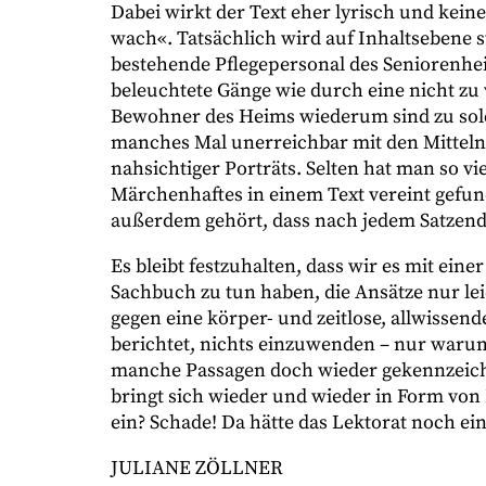
Dabei wirkt der Text eher lyrisch und keine
wach«. Tatsächlich wird auf Inhaltsebene 
bestehende Pflegepersonal des Seniorenhe
beleuchtete Gänge wie durch eine nicht zu
Bewohner des Heims wiederum sind zu solc
manches Mal unerreichbar mit den Mitteln d
nahsichtiger Porträts. Selten hat man so vi
Märchenhaftes in einem Text vereint gefund
außerdem gehört, dass nach jedem Satzend
Es bleibt festzuhalten, dass wir es mit ei
Sachbuch zu tun haben, die Ansätze nur lei
gegen eine körper- und zeitlose, allwissen
berichtet, nichts einzuwenden – nur waru
manche Passagen doch wieder gekennzeichn
bringt sich wieder und wieder in Form v
ein? Schade! Da hätte das Lektorat noch ei
JULIANE ZÖLLNER