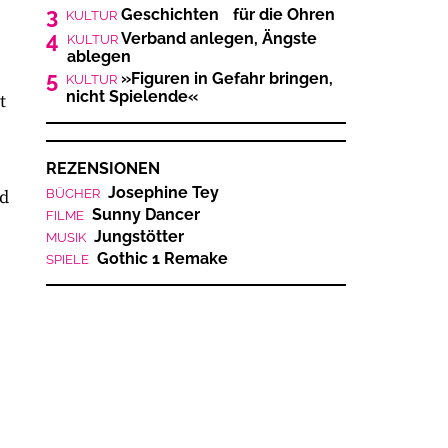
3
Geschichten für die Ohren
KULTUR
4
Verband anlegen, Ängste
KULTUR
ablegen
5
»Figuren in Gefahr bringen,
KULTUR
nicht Spielende«
t
REZENSIONEN
Josephine Tey
nd
BÜCHER
Sunny Dancer
FILME
Jungstötter
MUSIK
Gothic 1 Remake
SPIELE