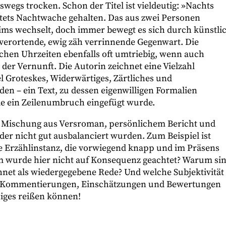
swegs trocken. Schon der Titel ist vieldeutig: »Nachts
stets Nachtwache gehalten. Das aus zwei Personen
ims wechselt, doch immer bewegt es sich durch künstli
 verortende, ewig zäh verrinnende Gegenwart. Die
hen Uhrzeiten ebenfalls oft umtriebig, wenn auch
er Vernunft. Die Autorin zeichnet eine Vielzahl
el Groteskes, Widerwärtiges, Zärtliches und
en – ein Text, zu dessen eigenwilligen Formalien
e ein Zeilenumbruch eingefügt wurde.
ner Mischung aus Versroman, persönlichem Bericht und
der nicht gut ausbalanciert wurden. Zum Beispiel ist
de Erzählinstanz, die vorwiegend knapp und im Präsens
m wurde hier nicht auf Konsequenz geachtet? Warum si
et als wiedergegebene Rede? Und welche Subjektivität
on Kommentierungen, Einschätzungen und Bewertungen
niges reißen können!