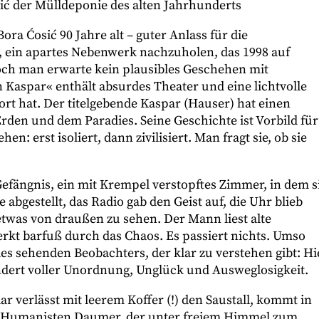
ć der Mülldeponie des alten Jahrhunderts
ora Ćosić 90 Jahre alt – guter Anlass für die
t, ein apartes Nebenwerk nachzuholen, das 1998 auf
och man erwarte kein plausibles Geschehen mit
 Kaspar« enthält absurdes Theater und eine lichtvolle
ort hat. Der titelgebende Kaspar (Hauser) hat einen
Erden und dem Paradies. Seine Geschichte ist Vorbild für
: erst isoliert, dann zivilisiert. Man fragt sie, ob sie
 Gefängnis, ein mit Krempel verstopftes Zimmer, in dem s
abgestellt, das Radio gab den Geist auf, die Uhr blieb
etwas von draußen zu sehen. Der Mann liest alte
erkt barfuß durch das Chaos. Es passiert nichts. Umso
s sehenden Beobachters, der klar zu verstehen gibt: Hi
dert voller Unordnung, Unglück und Ausweglosigkeit.
 verlässt mit leerem Koffer (!) den Saustall, kommt in
n Humanisten Daumer, der unter freiem Himmel zum