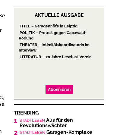
se
AKTUELLE AUSGABE
TITEL – Garagenhöfe in Leipzig
r
POLITIK – Protest gegen Capawald-
Rodung
THEATER – Intimitätskoordinatorin im
Interview
LITERATUR – 20 Jahre Leselust-Verein
Abonnieren
t,
se
TRENDING
1
Aus für den
STADTLEBEN
Revolutionswächter
m
2
Garagen-Komplexe
STADTLEBEN