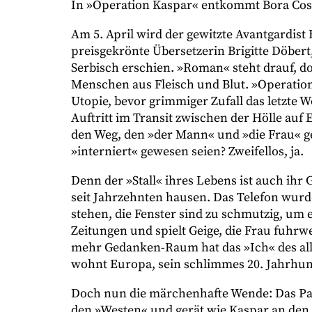
In »Operation Kaspar« entkommt Bora Ćosi
Am 5. April wird der gewitzte Avantgardist B
preisgekrönte Übersetzerin Brigitte Döber
Serbisch erschien. »Roman« steht drauf, d
Menschen aus Fleisch und Blut. »Operation
Utopie, bevor grimmiger Zufall das letzte W
Auftritt im Transit zwischen der Hölle auf 
den Weg, den »der Mann« und »die Frau« gehen
»interniert« gewesen seien? Zweifellos, ja.
Denn der »Stall« ihres Lebens ist auch ihr
seit Jahrzehnten hausen. Das Telefon wurde 
stehen, die Fenster sind zu schmutzig, um 
Zeitungen und spielt Geige, die Frau fuhrw
mehr Gedanken-Raum hat das »Ich« des alle
wohnt Europa, sein schlimmes 20. Jahrhun
Doch nun die märchenhafte Wende: Das Paar
den »Westen« und gerät wie Kaspar an de