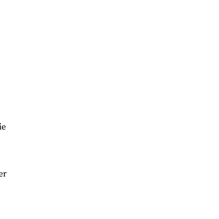
ie
er