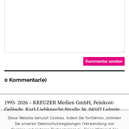
0 Kommentar(e)
1995-
2026
– KREUZER Medien GmbH, Feinkost-
Gelände, Karl-Liebknecht-Straße 36, 04107 Leipzig,
Telefon +49 341 269 80 0 | kreuzer online
Diese Website benutzt Cookies. Indem Sie fortfahren, stimmen
Sie unseren Datenschutzregelungen (Verwendung von