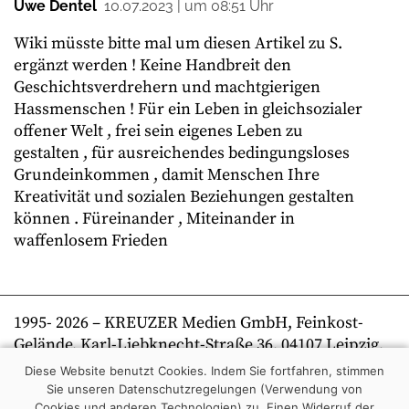
Uwe Dentel
10.07.2023 | um 08:51 Uhr
Wiki müsste bitte mal um diesen Artikel zu S.
ergänzt werden ! Keine Handbreit den
Geschichtsverdrehern und machtgierigen
Hassmenschen ! Für ein Leben in gleichsozialer
offener Welt , frei sein eigenes Leben zu
gestalten , für ausreichendes bedingungsloses
Grundeinkommen , damit Menschen Ihre
Kreativität und sozialen Beziehungen gestalten
können . Füreinander , Miteinander in
waffenlosem Frieden
1995-
2026
– KREUZER Medien GmbH, Feinkost-
Gelände, Karl-Liebknecht-Straße 36, 04107 Leipzig,
Telefon +49 341 269 80 0 | kreuzer online
Diese Website benutzt Cookies. Indem Sie fortfahren, stimmen
Sie unseren Datenschutzregelungen (Verwendung von
Cookies und anderen Technologien) zu.
Einen Widerruf der