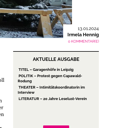
13.01.2024
Irmela Hennig
0 KOMMENTAR(E)
AKTUELLE AUSGABE
TITEL – Garagenhöfe in Leipzig
POLITIK – Protest gegen Capawald-
ll
Rodung
THEATER – Intimitätskoordinatorin im
Interview
LITERATUR – 20 Jahre Leselust-Verein
n
er
en