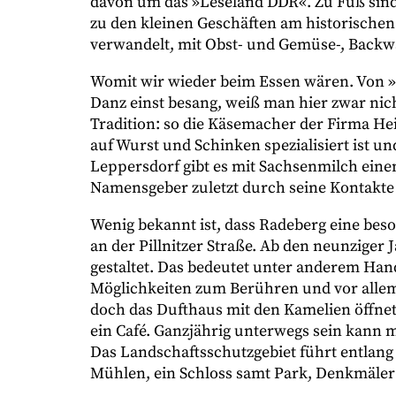
davon um das »Leseland DDR«. Zu Fuß sind
zu den kleinen Geschäften am historischen
verwandelt, mit Obst- und Gemüse-, Backw
Womit wir wieder beim Essen wären. Von 
Danz einst besang, weiß man hier zwar ni
Tradition: so die Käsemacher der Firma H
auf Wurst und Schinken spezialisiert ist 
Leppersdorf gibt es mit Sachsenmilch ein
Namensgeber zuletzt durch seine Kontakte z
Wenig bekannt ist, dass Radeberg eine bes
an der Pillnitzer Straße. Ab den neunzige
gestaltet. Das bedeutet unter anderem Hand
Möglichkeiten zum Berühren und vor allem v
doch das Dufthaus mit den Kamelien öffnet
ein Café. Ganzjährig unterwegs sein kann m
Das Landschaftsschutzgebiet führt entlang
Mühlen, ein Schloss samt Park, Denkmäler