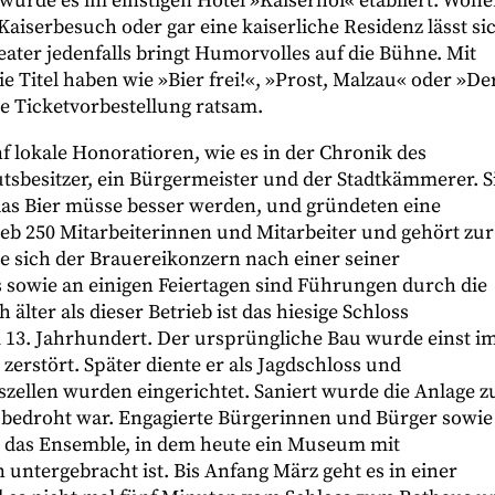
 wurde es im einstigen Hotel »Kaiserhof« etabliert. Wohe
 Kaiserbesuch oder gar eine kaiserliche Residenz lässt si
ater jedenfalls bringt Humorvolles auf die Bühne. Mit
e Titel haben wie »Bier frei!«, »Prost, Malzau« oder »De
ne Ticketvorbestellung ratsam.
 lokale Honoratioren, wie es in der Chronik des
tsbesitzer, ein Bürgermeister und der Stadtkämmerer. S
das Bier müsse besser werden, und gründeten eine
ieb 250 Mitarbeiterinnen und Mitarbeiter und gehört zur
 sich der Brauereikonzern nach einer seiner
sowie an einigen Feiertagen sind Führungen durch die
älter als dieser Betrieb ist das hiesige Schloss
m 13. Jahrhundert. Der ursprüngliche Bau wurde einst i
zerstört. Später diente er als Jagdschloss und
zellen wurden eingerichtet. Saniert wurde die Anlage z
 bedroht war. Engagierte Bürgerinnen und Bürger sowie
en das Ensemble, in dem heute ein Museum mit
untergebracht ist. Bis Anfang März geht es in einer