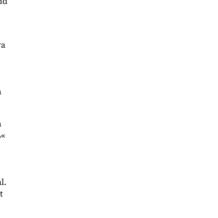
nd
ra
s
n
n
ß«
l.
t