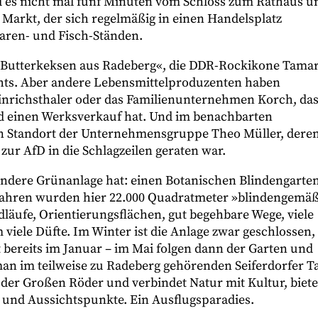
 es nicht mal fünf Minuten vom Schloss zum Rathaus u
 Markt, der sich regelmäßig in einen Handelsplatz
aren- und Fisch-Ständen.
»Butterkeksen aus Radeberg«, die DDR-Rockikone Tama
chts. Aber andere Lebensmittelproduzenten haben
einrichsthaler oder das Familienunternehmen Korch, da
und einen Werksverkauf hat. Und im benachbarten
en Standort der Unternehmensgruppe Theo Müller, dere
ur AfD in die Schlagzeilen geraten war.
ondere Grünanlage hat: einen Botanischen Blindengarte
r Jahren wurden hier 22.000 Quadratmeter »blindengemä
läufe, Orientierungsflächen, gut begehbare Wege, viele
iele Düfte. Im Winter ist die Anlage zwar geschlossen,
 bereits im Januar – im Mai folgen dann der Garten und
an im teilweise zu Radeberg gehörenden Seiferdorfer Ta
 der Großen Röder und verbindet Natur mit Kultur, biete
 und Aussichtspunkte. Ein Ausflugsparadies.