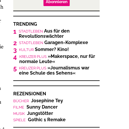
r
Abonnieren
ch
r
TRENDING
1
Aus für den
STADTLEBEN
Revolutionswächter
2
Garagen-Komplexe
STADTLEBEN
ie
3
Sommer? Kino!
KULTUR
4
»Makerspace, nur für
KREUZER PLUS
normale Leute«
5
»Journalismus war
KREUZER PLUS
eine Schule des Sehens«
m
REZENSIONEN
Josephine Tey
u
BÜCHER
Sunny Dancer
FILME
Jungstötter
MUSIK
Gothic 1 Remake
SPIELE