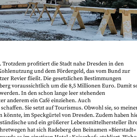
 Trotzdem profitiert die Stadt nahe Dresden in den
Kohlenutzung und dem Fördergeld, das vom Bund zur
tzer Revier fließt. Die gesetzlichen Bestimmungen
g voraussichtlich um die 8,5 Millionen Euro. Damit so
 werden. In den schon lange leer stehenden
ter anderem ein Café einziehen. Auch
schaffen. Sie setzt auf Tourismus. Obwohl sie, so meine
en könnte, im Speckgürtel von Dresden. Zudem haben hi
ständische und ein größerer Lebensmittelhersteller ihr
. Ihretwegen hat sich Radeberg den Beinamen »Bierstadt«