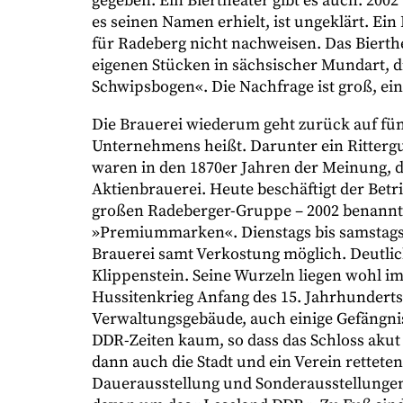
gegeben. Ein Biertheater gibt es auch: 2002
es seinen Namen erhielt, ist ungeklärt. Ein
für Radeberg nicht nachweisen. Das Bierthe
eigenen Stücken in sächsischer Mundart, di
Schwipsbogen«. Die Nachfrage ist groß, ei
Die Brauerei wiederum geht zurück auf fünf
Unternehmens heißt. Darunter ein Rittergu
waren in den 1870er Jahren der Meinung, 
Aktienbrauerei. Heute beschäftigt der Betr
großen Radeberger-Gruppe – 2002 benannte
»Premiummarken«. Dienstags bis samstags 
Brauerei samt Verkostung möglich. Deutlich 
Klippenstein. Seine Wurzeln liegen wohl i
Hussitenkrieg Anfang des 15. Jahrhunderts 
Verwaltungsgebäude, auch einige Gefängnis
DDR-Zeiten kaum, so dass das Schloss akut
dann auch die Stadt und ein Verein rettet
Dauerausstellung und Sonderausstellungen 