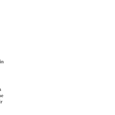
in
n
ne
ir