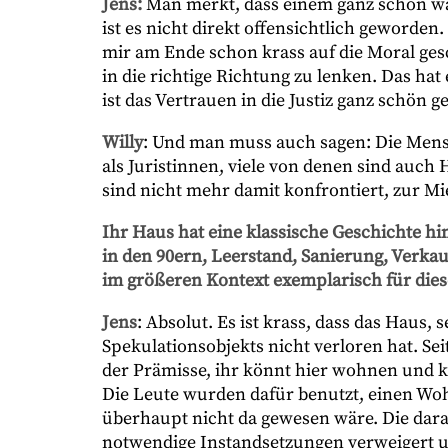
Jens:
Man merkt, dass einem ganz schön was
ist es nicht direkt offensichtlich geworde
mir am Ende schon krass auf die Moral ges
in die richtige Richtung zu lenken. Das hat 
ist das Vertrauen in die Justiz ganz schön
Willy
: Und man muss auch sagen: Die Mensc
als Juristinnen, viele von denen sind au
sind nicht mehr damit konfrontiert, zur Mi
Ihr Haus hat eine klassische Geschichte h
in den 90ern, Leerstand, Sanierung, Verk
im größeren Kontext exemplarisch für dies
Jens
: Absolut. Es ist krass, dass das Haus,
Spekulationsobjekts nicht verloren hat. Se
der Prämisse, ihr könnt hier wohnen und 
Die Leute wurden dafür benutzt, einen Wo
überhaupt nicht da gewesen wäre. Die dar
notwendige Instandsetzungen verweigert u