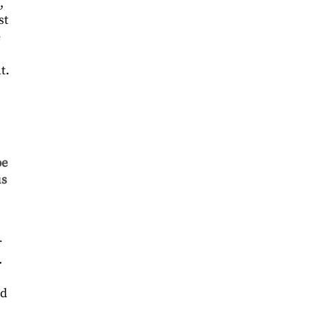
,
st
e
t.
be
us
r
.
nd