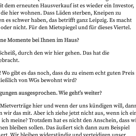
it dem erneuten Hausverkauf ist es wieder ein Investor,
 die hier wohnen. Dass Läden sterben, Kneipen zu
 es schwer haben, das betrifft ganz Leipzig. Es macht
oder nicht. Für den Mietspiegel und für dieses Viertel.
höne Momente bei Ihnen im Haus?
Scheiß, durch den wir hier gehen. Das hat die
ebracht.
! Wo gibt es das noch, dass du zu einem echt guten Preis 
hließlich von WGs bewohnt wird?
gungen ausgesprochen. Wie geht’s weiter?
n Mietverträge hier und wenn der uns kündigen will, dan
ir das mit. Aber ich ziehe jetzt nicht aus, wenn ich ei
 ich meine? Trotzdem hat es nicht den Anschein, dass w
nen bleiben sollen. Das äußert sich dann zum Beispiel
uert. Wir bleiben widerständig und verteidigen unser