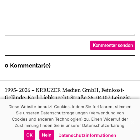
0 Kommentar(e)
1995-
2026
– KREUZER Medien GmbH, Feinkost-
Gelände, Karl-Liebknecht-Straße 36, 04107 Leipzig,
Telefon +49 341 269 80 0 | kreuzer online
Diese Website benutzt Cookies. Indem Sie fortfahren, stimmen
Sie unseren Datenschutzregelungen (Verwendung von
Cookies und anderen Technologien) zu.
Einen Widerruf der
Zustimmung finden Sie in unserer Datenschutzerkärung.
OK
Nein
Datenschutzinformationen