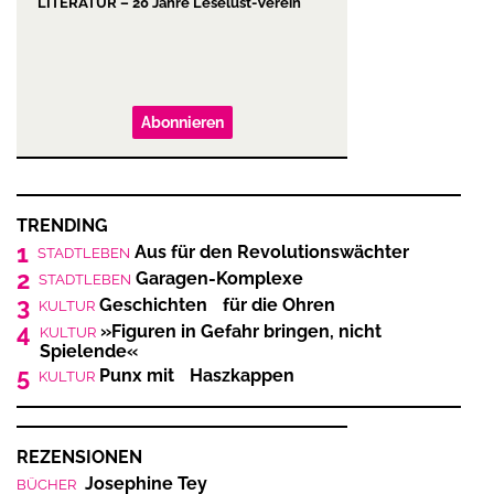
LITERATUR – 20 Jahre Leselust-Verein
Abonnieren
TRENDING
1
Aus für den Revolutionswächter
STADTLEBEN
2
Garagen-Komplexe
STADTLEBEN
3
Geschichten für die Ohren
KULTUR
4
»Figuren in Gefahr bringen, nicht
KULTUR
Spielende«
5
Punx mit Haszkappen
KULTUR
REZENSIONEN
Josephine Tey
BÜCHER