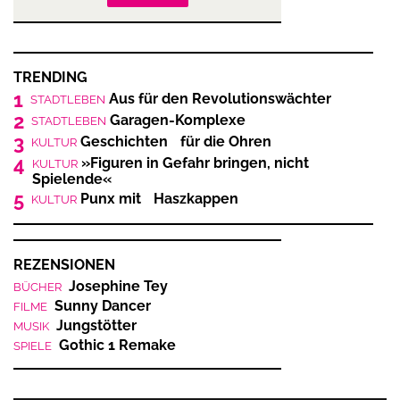
TRENDING
1
Aus für den Revolutionswächter
STADTLEBEN
2
Garagen-Komplexe
STADTLEBEN
3
Geschichten für die Ohren
KULTUR
4
»Figuren in Gefahr bringen, nicht
KULTUR
Spielende«
5
Punx mit Haszkappen
KULTUR
REZENSIONEN
Josephine Tey
BÜCHER
Sunny Dancer
FILME
Jungstötter
MUSIK
Gothic 1 Remake
SPIELE