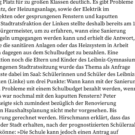
 Platz für zu großen Klassen deutlich. Es gibt Probleme
z, der Heizungsanlage, sowie der Elektrik im
fekten oder gesprungenen Fenstern und kaputten
tadtratsfraktion der Linken stellte deshalb bereits am 1
rbürgermeister, um zu erfahren, wann eine Sanierung
ngeln umgegangen werden kann und erhielt die Antwort,
e die sanitären Anlagen oder das Heizsystem in Arbeit
n dagegen aus dem Schulbudget zu bezahlen. Eine
ktion noch die Eltern und Kinder des Leibniz-Gymnasiu
gangenen Stadtratssitzung wurde das Thema als Anfrage
äste dabei im Saal: Schülerinnen und Schüler des Leibniz
ken (Linke) um drei Punkte: Wann kann mit der Sanieru
en Probleme mit einem Schulbudget bezahlt werden, wen
as war nochmal mit den kaputten Fenstern? Peter
zeigte sich zumindest bezüglich der Renovierung
tigen Haushaltsplanung nicht mehr vorgesehen. Bis
erung gerechnet werden. Hirschmann erklärt, dass das
der Stadt erhalten, nach der prognostizierten Schülerza
könne: »Die Schule kann jedoch einen Antrag auf