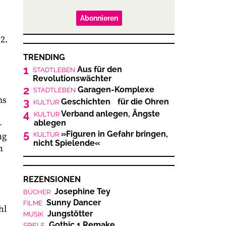
Abonnieren
2.
TRENDING
1
Aus für den
STADTLEBEN
Revolutionswächter
2
Garagen-Komplexe
STADTLEBEN
ms
3
Geschichten für die Ohren
KULTUR
4
Verband anlegen, Ängste
KULTUR
ablegen
-
5
»Figuren in Gefahr bringen,
ng
KULTUR
nicht Spielende«
n
REZENSIONEN
Josephine Tey
BÜCHER
Sunny Dancer
FILME
hl
Jungstötter
MUSIK
Gothic 1 Remake
SPIELE