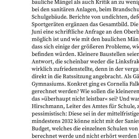
bauliche Mängel als auch Kritik an zu wenig
bei den sanitären Anlagen, beim Brandschut
Schulgebäude. Berichte von undichten, de
Sportgeräten ergänzen das Gesamtbild. Die S
Juni eine schriftliche Anfrage an den Obe
möglich ist und wie mit den baulichen Mä
dass sich einige der größeren Probleme, wi
befinden würden. Kleinere Baustellen seie
Antwort, die scheinbar weder die Linksfra
wirklich zufriedenstellte, denn in der ver
direkt in die Ratssitzung angebracht. Als G
Gymnasiums. Konkret ging es Cornelia Fal
gerechnet werden? Wie sollen die kleiner
das »überhaupt nicht leistbar« sei? Und w
Hirschmann, Leiter des Amtes für Schule, 
pessimistisch: Diese sei in der mittelfris
mindestens 2032 könne nicht mit der Sani
Budget, welches die einzelnen Schulen von 
berechnet werde und nicht erhört werden 