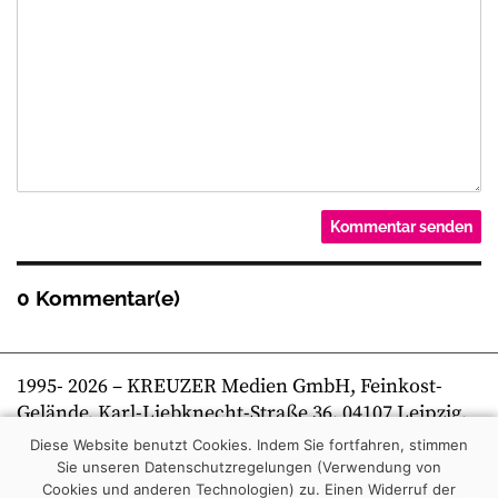
0 Kommentar(e)
1995-
2026
– KREUZER Medien GmbH, Feinkost-
Gelände, Karl-Liebknecht-Straße 36, 04107 Leipzig,
Telefon +49 341 269 80 0 | kreuzer online
Diese Website benutzt Cookies. Indem Sie fortfahren, stimmen
Sie unseren Datenschutzregelungen (Verwendung von
Cookies und anderen Technologien) zu.
Einen Widerruf der