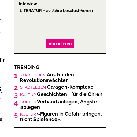
Interview
LITERATUR – 20 Jahre Leselust-Verein
,
r
Abonnieren
lt
TRENDING
1
Aus für den
STADTLEBEN
Revolutionswächter
2
Garagen-Komplexe
STADTLEBEN
ij
3
Geschichten für die Ohren
KULTUR
n
4
Verband anlegen, Ängste
KULTUR
ablegen
t
5
»Figuren in Gefahr bringen,
KULTUR
e
nicht Spielende«