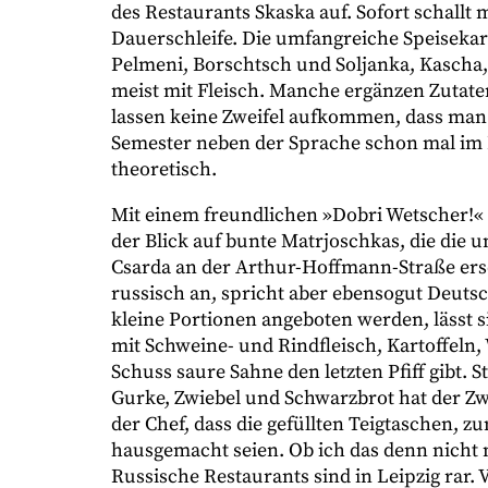
des Restaurants Skaska auf. Sofort schallt
Dauerschleife. Die umfangreiche Speisekart
Pelmeni, Borschtsch und Soljanka, Kascha, 
meist mit Fleisch. Manche ergänzen Zutaten
lassen keine Zweifel aufkommen, dass man h
Semester neben der Sprache schon mal im
theoretisch.
Mit einem freundlichen »Dobri Wetscher!« 
der Blick auf bunte Matrjoschkas, die die 
Csarda an der Arthur-Hoffmann-Straße erse
russisch an, spricht aber ebensogut Deutsc
kleine Portionen angeboten werden, lässt s
mit Schweine- und Rindfleisch, Kartoffeln
Schuss saure Sahne den letzten Pfiff gibt. 
Gurke, Zwiebel und Schwarzbrot hat der Zwe
der Chef, dass die gefüllten Teigtaschen, zu
hausgemacht seien. Ob ich das denn nicht m
Russische Restaurants sind in Leipzig rar. 