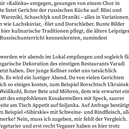
 mir »Kalinka« entgegen, gesungen von einem Chor in
e listet Gerichte der russischen Küche auf: Blini und
Wareniki, Schaschlyk und Draniki – alles in Variationen
 wie Lachskaviar, -filet und Dorschleber. Bunte Bilder
ier kulinarische Traditionen pflegt, die ältere Leipzige
 Russischunterricht kennenlernten, zumindest
werden wir abends im Lokal empfangen und sogleich fäl
ungarische Dekoration des einstigen Restaurants Varadi
tzt haben. Der junge Kellner redet uns tatsächlich
h. Es wird ein lustiger Abend. Da von vielen Gerichten
ich so einiges kosten, zum Beispiel Borschtsch Ukrainsk
, Weißkohl, Roter Bete und Möhren, dem wie erwartet ei
Statt des empfohlenen Kosakentellers mit Speck, saurer
ite am Tisch Appetit auf Soljanka. Auf Anfrage bestätig
m Beispiel »Sibirskie« mit Schweine- und Rindfleisch, all
erke? Nein, muss ich zugeben, mir fehlt der Vergleich.
Vegetarier und erst recht Veganer haben es hier trotz