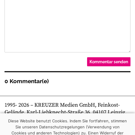
0 Kommentar(e)
1995-
2026
– KREUZER Medien GmbH, Feinkost-
Gelände, Karl-Liebknecht-Straße 36, 04107 Leipzig,
Telefon +49 341 269 80 0 | kreuzer online
Diese Website benutzt Cookies. Indem Sie fortfahren, stimmen
Sie unseren Datenschutzregelungen (Verwendung von
Cookies und anderen Technologien) zu.
Einen Widerruf der