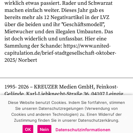
wirklich etwas passiert. Rader und Schwarzat
machen einfach weiter. Dieses Jahr gab es
bereits mehr als 12 Negativartikel in der LVZ
über die beiden und ihr "Geschäftsmodell",
Mietwucher und den illegalen Umbauten. Das
ist doch widerlich und unfassbar. Hier eine
Sammlung der Schande: https://www.united-
capitulation.de/brief-stadtgesellschaft-oktober-
2025/ Norbert
1995-
2026
– KREUZER Medien GmbH, Feinkost-
Gelände, Karl-Liebknecht-Straße 36, 04107 Leipzig,
Telefon +49 341 269 80 0 | kreuzer online
Diese Website benutzt Cookies. Indem Sie fortfahren, stimmen
Sie unseren Datenschutzregelungen (Verwendung von
Cookies und anderen Technologien) zu.
Einen Widerruf der
Zustimmung finden Sie in unserer Datenschutzerkärung.
OK
Nein
Datenschutzinformationen