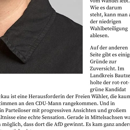
vom Wandel lebt.
Wie es darum
steht, kann man 
der niedrigen
Wahlbeteiligung
ablesen.
Auf der anderen
Seite gibt es einig
Gründe zur
Zuversicht. Im
Landkreis Bautz
holte der rot-rot-
grüne Kandidat
ickau ist eine Herausforderin der Freien Wähler, die kau
un Stimmen an den CDU-Mann rangekommen. Und in
in Parteiloser mit progressiven Ansichten und großem
tnisse eine echte Sensation. Gerade in Mittelsachsen w
h möglich, dass dort die AfD gewinnt. Es kam ganz ander