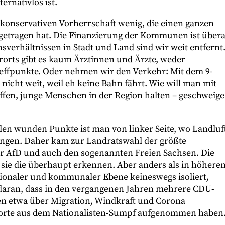
ernativlos ist.
 konservativen Vorherrschaft wenig, die einen ganzen
getragen hat. Die Finanzierung der Kommunen ist übera
sverhältnissen in Stadt und Land sind wir weit entfernt
lerorts gibt es kaum Ärztinnen und Ärzte, weder
reffpunkte. Oder nehmen wir den Verkehr: Mit dem 9-
nicht weit, weil eh keine Bahn fährt. Wie will man mit
ffen, junge Menschen in der Region halten – geschweige
ielen wunden Punkte ist man von linker Seite, wo Landluf
egangen. Daher kam zur Landratswahl der größte
er AfD und auch den sogenannten Freien Sachsen. Die
s sie die überhaupt erkennen. Aber anders als in höhere
egionaler und kommunaler Ebene keineswegs isoliert,
s daran, dass in den vergangenen Jahren mehrere CDU-
en etwa über Migration, Windkraft und Corona
hworte aus dem Nationalisten-Sumpf aufgenommen haben