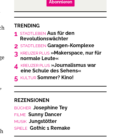
Abonnieren
r
TRENDING
ch
1
Aus für den
STADTLEBEN
Revolutionswächter
2
Garagen-Komplexe
STADTLEBEN
3
»Makerspace, nur für
KREUZER PLUS
ge
normale Leute«
4
»Journalismus war
KREUZER PLUS
eine Schule des Sehens«
5
Sommer? Kino!
KULTUR
,
REZENSIONEN
Josephine Tey
BÜCHER
Sunny Dancer
FILME
Jungstötter
MUSIK
Gothic 1 Remake
SPIELE
ch