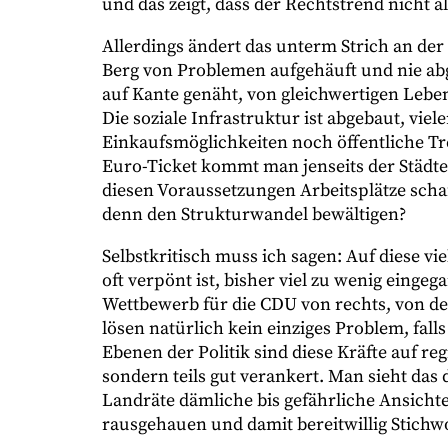
und das zeigt, dass der Rechtstrend nicht alt
Allerdings ändert das unterm Strich an der
Berg von Problemen aufgehäuft und nie ab
auf Kante genäht, von gleichwertigen Leben
Die soziale Infrastruktur ist abgebaut, vie
Einkaufsmöglichkeiten noch öffentliche T
Euro-Ticket kommt man jenseits der Städte 
diesen Voraussetzungen Arbeitsplätze scha
denn den Strukturwandel bewältigen?
Selbstkritisch muss ich sagen: Auf diese v
oft verpönt ist, bisher viel zu wenig eing
Wettbewerb für die CDU von rechts, von d
lösen natürlich kein einziges Problem, fall
Ebenen der Politik sind diese Kräfte auf r
sondern teils gut verankert. Man sieht da
Landräte dämliche bis gefährliche Ansicht
rausgehauen und damit bereitwillig Stic