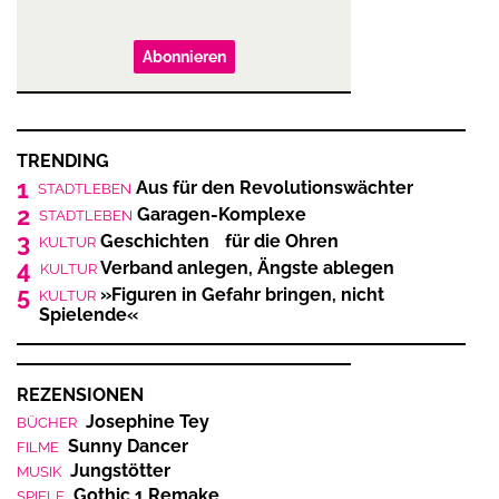
Abonnieren
TRENDING
1
Aus für den Revolutionswächter
STADTLEBEN
2
Garagen-Komplexe
STADTLEBEN
3
Geschichten für die Ohren
KULTUR
4
Verband anlegen, Ängste ablegen
KULTUR
5
»Figuren in Gefahr bringen, nicht
KULTUR
Spielende«
REZENSIONEN
Josephine Tey
BÜCHER
Sunny Dancer
FILME
Jungstötter
MUSIK
Gothic 1 Remake
SPIELE