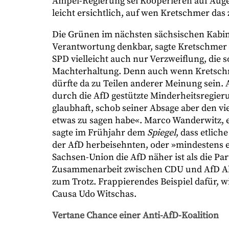
Ampel-Regierung sei Kooperieren auf Auge
leicht ersichtlich, auf wen Kretschmer das
Die Grünen im nächsten sächsischen Kabin
Verantwortung denkbar, sagte Kretschmer
SPD vielleicht auch nur Verzweiflung, die 
Machterhaltung. Denn auch wenn Kretschmer
dürfte da zu Teilen anderer Meinung sein. 
durch die AfD gestützte Minderheitsregie
glaubhaft, schob seiner Absage aber den vi
etwas zu sagen habe«. Marco Wanderwitz, 
sagte im Frühjahr dem
Spiegel
, dass etlic
der AfD herbeisehnten, oder »mindestens ein
Sachsen-Union die AfD näher ist als die Pa
Zusammenarbeit zwischen CDU und AfD Al
zum Trotz. Frappierendes Beispiel dafür, wi
Causa Udo Witschas.
Vertane Chance einer Anti-AfD-Koalition