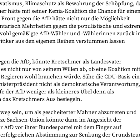
rvatismus, Klimaschutz als Bewahrung der Schöpfung, d
er hätte mit seiner Kenia-Koalition die Chance für eine
Front gegen die AfD hätte nicht nur die Möglichkeit
ntarisch Mehrheiten gegen die populistische und extre
sowohl gemäßigte AfD-Wähler und -Wählerinnen zurück i
itiker aus den eigenen Reihen verstummen lassen
en die AfD, könnte Kretschmer als Landesvater
s nicht nur von seinem Willen ab, ob eine Koalition mi
 Regieren wohl brauchen würde. Sähe die CDU-Basis ein
inisterpräsident nicht als demokratische Verantwortung,
e der AfD weniger als kleineres Übel denn als
ch das Kretschmers Aus besiegeln.
weg sein, um als gescheiterter Mahner abzutreten und
stolze Sachsen-Union könnte dann im Angesicht der
r AfD vor ihrer Bundespartei mit dem Finger auf
, erfolgreichen Abstimmung zur Senkung der Grundsteu