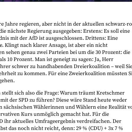
e Jahre regieren, aber nicht in der aktuellen schwarz-ro
die nächste Regierung ausgegeben: Erstens: Es soll eine
nis mit der AfD ist ausgeschlossen. Drittens: Eine
 Klingt nach klarer Ansage, ist aber ein nicht
 sehen genau zwei Parteien bei um die 30 Prozent: die
ls 10 Prozent. Man ist geneigt zu sagen: Ja, Herr
hrer schwer zu handhabenden Dreierkoalition – weil Si
Mehrheit zu kommen. Für eine Zweierkoalition müssten S
gehen.
 stellt sich also die Frage: Warum träumt Kretschmer
n mit der SPD zu führen? Diese wäre Stand heute weder
 sächsischen Wählerinnen und Wählern eine Realität vo
ervativen Kurs unmöglich gemacht hat. Für die
 ihr aktuelles Umfrageergebnis verdreifachen. Der
bst das noch nicht reicht, denn: 29 % (CDU) + 3x 7 %