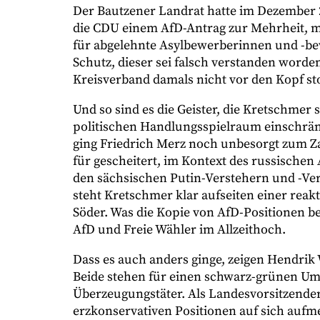
Der Bautzener Landrat hatte im Dezember 2
die CDU einem AfD-Antrag zur Mehrheit, m
für abgelehnte Asylbewerberinnen und -b
Schutz, dieser sei falsch verstanden worde
Kreisverband damals nicht vor den Kopf st
Und so sind es die Geister, die Kretschmer se
politischen Handlungsspielraum einschränk
ging Friedrich Merz noch unbesorgt zum Z
für gescheitert, im Kontext des russischen
den sächsischen Putin-Verstehern und -Ve
steht Kretschmer klar aufseiten einer rea
Söder. Was die Kopie von AfD-Positionen b
AfD und Freie Wähler im Allzeithoch.
Dass es auch anders ginge, zeigen Hendrik
Beide stehen für einen schwarz-grünen Um
Überzeugungstäter. Als Landesvorsitzende
erzkonservativen Positionen auf sich auf