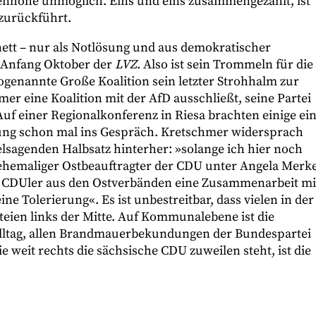
nhöhe unmöglich. Eins und eins zusammengezählt, ist
 zurückführt.
ett – nur als Notlösung und aus demokratischer
 Anfang Oktober der
LVZ
. Also ist sein Trommeln für die
sogenannte Große Koalition sein letzter Strohhalm zur
 eine Koalition mit der AfD ausschließt, seine Partei
Auf einer Regionalkonferenz in Riesa brachten einige ei
rung schon mal ins Gespräch. Kretschmer widersprach
elsagenden Halbsatz hinterher: »solange ich hier noch
ehemaliger Ostbeauftragter der CDU unter Angela Merke
he CDUler aus den Ostverbänden eine Zusammenarbeit mi
e Tolerierung«. Es ist unbestreitbar, dass vielen in der
rteien links der Mitte. Auf Kommunalebene ist die
ltag, allen Brandmauerbekundungen der Bundespartei
e weit rechts die sächsische CDU zuweilen steht, ist die