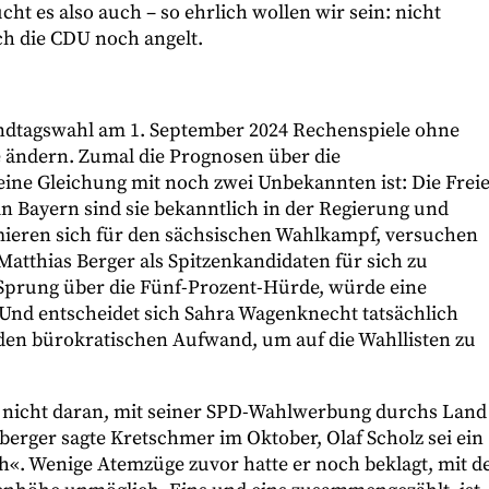
ht es also auch – so ehrlich wollen wir sein: nicht
ich die CDU noch angelt.
andtagswahl am 1. September 2024 Rechenspiele ohne
 ändern. Zumal die Prognosen über die
ne Gleichung mit noch zwei Unbekannten ist: Die Frei
n Bayern sind sie bekanntlich in der Regierung und
rmieren sich für den sächsischen Wahlkampf, versuchen
tthias Berger als Spitzenkandidaten für sich zu
 Sprung über die Fünf-Prozent-Hürde, würde eine
Und entscheidet sich Sahra Wagenknecht tatsächlich
den bürokratischen Aufwand, um auf die Wahllisten zu
 nicht daran, mit seiner SPD-Wahlwerbung durchs Land
erger sagte Kretschmer im Oktober, Olaf Scholz sei ein
h«. Wenige Atemzüge zuvor hatte er noch beklagt, mit d