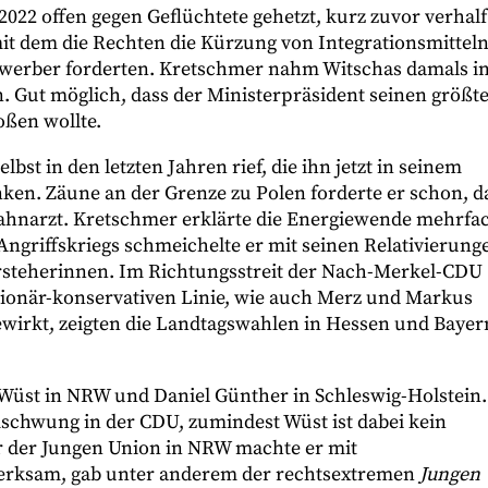
022 offen gegen Geflüchtete gehetzt, kurz zuvor verhalf
it dem die Rechten die Kürzung von Integrationsmittel
ewerber forderten. Kretschmer nahm Witschas damals i
n. Gut möglich, dass der Ministerpräsident seinen größt
oßen wollte.
lbst in den letzten Jahren rief, die ihn jetzt in seinem
en. Zäune an der Grenze zu Polen forderte er schon, d
ahnarzt. Kretschmer erklärte die Energiewende mehrfa
 Angriffskriegs schmeichelte er mit seinen Relativierung
rsteherinnen. Im Richtungsstreit der Nach-Merkel-CDU
ktionär-konservativen Linie, wie auch Merz und Markus
ewirkt, zeigten die Landtagswahlen in Hessen und Bayer
 Wüst in NRW und Daniel Günther in Schleswig-Holstein.
schwung in der CDU, zumindest Wüst ist dabei kein
r der Jungen Union in NRW machte er mit
merksam, gab unter anderem der rechtsextremen
Jungen