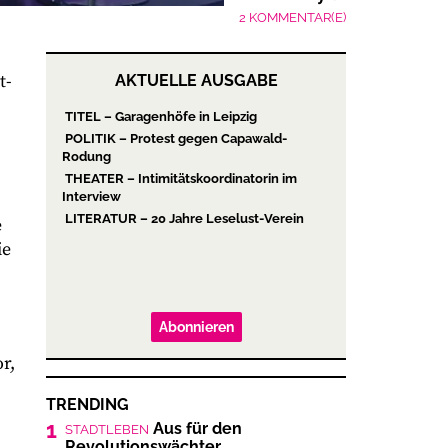
2 KOMMENTAR(E)
t-
AKTUELLE AUSGABE
e
ie
Abonnieren
r,
TRENDING
1
Aus für den
STADTLEBEN
Revolutionswächter