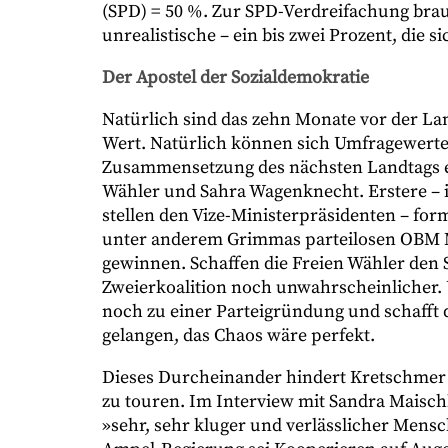
(SPD) = 50 %. Zur SPD-Verdreifachung brauc
unrealistische – ein bis zwei Prozent, die s
Der Apostel der Sozialdemokratie
Natürlich sind das zehn Monate vor der L
Wert. Natürlich können sich Umfragewerte
Zusammensetzung des nächsten Landtags ei
Wähler und Sahra Wagenknecht. Erstere – i
stellen den Vize-Ministerpräsidenten – fo
unter anderem Grimmas parteilosen OBM Ma
gewinnen. Schaffen die Freien Wähler den
Zweierkoalition noch unwahrscheinlicher. 
noch zu einer Parteigründung und schafft 
gelangen, das Chaos wäre perfekt.
Dieses Durcheinander hindert Kretschmer
zu touren. Im Interview mit Sandra Maischb
»sehr, sehr kluger und verlässlicher Mensc