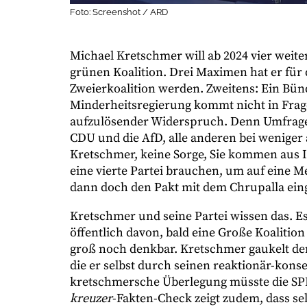
Foto: Screenshot / ARD
Michael Kretschmer will ab 2024 vier weiter
grünen Koalition. Drei Maximen hat er für 
Zweierkoalition werden. Zweitens: Ein Bünd
Minderheitsregierung kommt nicht in Frage.
aufzulösender Widerspruch. Denn Umfragen
CDU und die AfD, alle anderen bei weniger a
Kretschmer, keine Sorge, Sie kommen aus I
eine vierte Partei brauchen, um auf eine 
dann doch den Pakt mit dem Chrupalla ein
Kretschmer und seine Partei wissen das. Es
öffentlich davon, bald eine Große Koalitio
groß noch denkbar. Kretschmer gaukelt den
die er selbst durch seinen reaktionär-kons
kretschmersche Überlegung müsste die SPD
kreuzer
-Fakten-Check zeigt zudem, dass sel