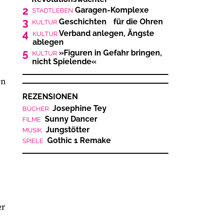
2
Garagen-Komplexe
STADTLEBEN
3
Geschichten für die Ohren
KULTUR
4
Verband anlegen, Ängste
KULTUR
ablegen
5
»Figuren in Gefahr bringen,
KULTUR
nicht Spielende«
en
REZENSIONEN
Josephine Tey
BÜCHER
Sunny Dancer
FILME
Jungstötter
MUSIK
Gothic 1 Remake
SPIELE
er