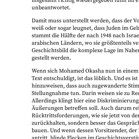
insgesamt richtig wiedergegeben fühlt im 
unbeantwortet.
Damit muss unterstellt werden, dass der V
weiß oder sogar leugnet, dass Juden im Gebi
stammt die Hälfte der nach 1948 nach Isra
arabischen Ländern, wo sie größtenteils 
Geschichtsbild die komplexe Lage im Nahe
gestellt werden.
Wenn sich Mohamed Okasha nun in einem g
Text entschuldigt, ist das löblich. Und es is
hinzuweisen, dass auch zugewanderte Stim
Stellungnahme tun. Darin weisen sie zu Re
Allerdings klingt hier eine Diskriminieru
Äußerungen betreffen soll. Auch darum reic
Rücktrittsforderungen, wie sie jetzt von d
zurückhalten, sondern besser das Gespräch
bauen. Und wenn dessen Vorsitzender, der
antritt, blinde Flecken im Geschichtsverst