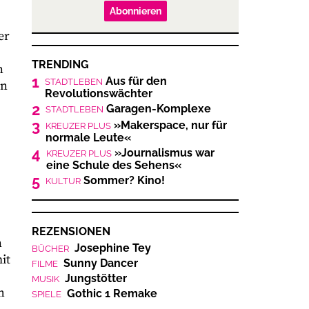
Abonnieren
er
TRENDING
n
1
Aus für den
STADTLEBEN
en
Revolutionswächter
2
Garagen-Komplexe
STADTLEBEN
3
»Makerspace, nur für
KREUZER PLUS
normale Leute«
4
»Journalismus war
KREUZER PLUS
eine Schule des Sehens«
5
Sommer? Kino!
KULTUR
REZENSIONEN
n
Josephine Tey
BÜCHER
it
Sunny Dancer
FILME
Jungstötter
MUSIK
h
Gothic 1 Remake
SPIELE