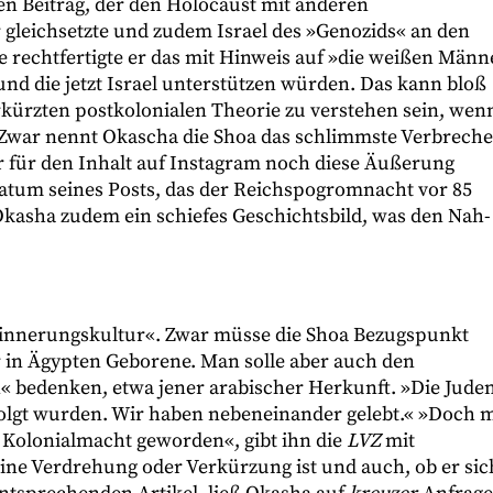
en Beitrag, der den Holocaust mit anderen
 gleichsetzte und zudem Israel des »Genozids« an den
e rechtfertigte er das mit Hinweis auf »die weißen Männ
 und die jetzt Israel unterstützen würden. Das kann bloß
rkürzten postkolonialen Theorie zu verstehen sein, wen
l. Zwar nennt Okascha die Shoa das schlimmste Verbrech
er für den Inhalt auf Instagram noch diese Äußerung
 Datum seines Posts, das der Reichspogromnacht vor 85
Okasha zudem ein schiefes Geschichtsbild, was den Nah-
Erinnerungskultur«. Zwar müsse die Shoa Bezugspunkt
r in Ägypten Geborene. Man solle aber auch den
 bedenken, etwa jener arabischer Herkunft. »Die Jude
rfolgt wurden. Wir haben nebeneinander gelebt.« »Doch m
r Kolonialmacht geworden«, gibt ihn die
LVZ
mit
eine Verdrehung oder Verkürzung ist und auch, ob er sic