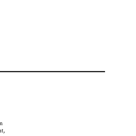
en
t,