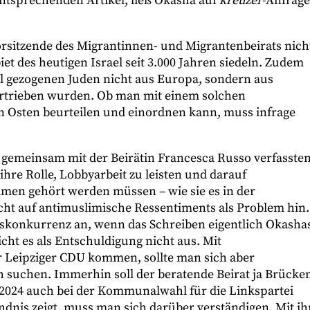
entsprechenden Artikel, ließ Okasha auf
kreuzer
-Anfrage
orsitzende des Migrantinnen- und Migrantenbeirats nich
et des heutigen Israel seit 3.000 Jahren siedeln. Zudem
el gezogenen Juden nicht aus Europa, sondern aus
vertrieben wurden. Ob man mit einem solchen
n Osten beurteilen und einordnen kann, muss infrage
emeinsam mit der Beirätin Francesca Russo verfasste
t ihre Rolle, Lobbyarbeit zu leisten und darauf
men gehört werden müssen – wie sie es in der
cht auf antimuslimische Ressentiments als Problem hin.
ngskonkurrenz an, wenn das Schreiben eigentlich Okasha
ht es als Entschuldigung nicht aus. Mit
er Leipziger CDU kommen, sollte man sich aber
 suchen. Immerhin soll der beratende Beirat ja Brücke
 2024 auch bei der Kommunalwahl für die Linkspartei
ändnis zeigt, muss man sich darüber verständigen. Mit i