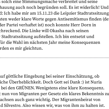
s solch eine Stimmungsmache verbreitet und seine
hauung auch noch begründen soll. Es ist widerlich! Und
d: Ich habe mir am 15.11.23 die Leipzier Stadtratssitzung
ten weder klare Worte gegen Antisemitismus finden (de
der Partei verhaftet ist) noch konnte Herr Dorn in
chreckend. Die Linke will Okasha nach seinen
tadtratssitzung aufstellen. Ich bin entsetzt und
 für die Wahl im nächsten Jahr meine Konsequenzen
erden es mir gleichtun.
uf göttliche Eingebung bei seiner Einschätzung, ob
iche Überheblichkeit. Doch Gott sei Dank :) ist Nuria
r bei den GRÜNEN. Wenigstens eine klare Konsequenz.
t nun von Migranten per Gesetz ein klares Bekenntnis z
 Sachsen auch ganz wichtig. Der Migrantenbeirat von
 Silvestre. Also wissen wir, was von ihm zu halten ist.