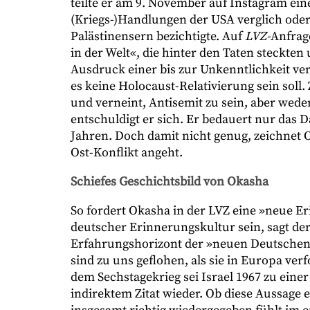
teilte er am 9. November auf Instagram ein
(Kriegs-)Handlungen der USA verglich oder
Palästinensern bezichtigte. Auf
LVZ-
Anfrag
in der Welt«, die hinter den Taten steckten
Ausdruck einer bis zur Unkenntlichkeit ve
es keine Holocaust-Relativierung sein sol
und verneint, Antisemit zu sein, aber wed
entschuldigt er sich. Er bedauert nur das
Jahren. Doch damit nicht genug, zeichnet 
Ost-Konflikt angeht.
Schiefes Geschichtsbild von Okasha
So fordert Okasha in der LVZ eine »neue 
deutscher Erinnerungskultur sein, sagt de
Erfahrungshorizont der »neuen Deutschen«
sind zu uns geflohen, als sie in Europa ve
dem Sechstagekrieg sei Israel 1967 zu eine
indirektem Zitat wieder. Ob diese Aussage 