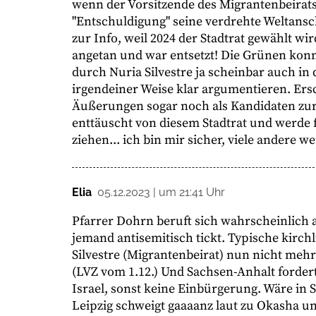
wenn der Vorsitzende des Migrantenbeirat
"Entschuldigung" seine verdrehte Weltansc
zur Info, weil 2024 der Stadtrat gewählt wir
angetan und war entsetzt! Die Grünen konn
durch Nuria Silvestre ja scheinbar auch in 
irgendeiner Weise klar argumentieren. Ers
Äußerungen sogar noch als Kandidaten zur S
enttäuscht von diesem Stadtrat und werde
ziehen... ich bin mir sicher, viele andere w
Elia
05.12.2023 | um 21:41 Uhr
Pfarrer Dohrn beruft sich wahrscheinlich a
jemand antisemitisch tickt. Typische kirchl
Silvestre (Migrantenbeirat) nun nicht meh
(LVZ vom 1.12.) Und Sachsen-Anhalt forder
Israel, sonst keine Einbürgerung. Wäre in
Leipzig schweigt gaaaanz laut zu Okasha und