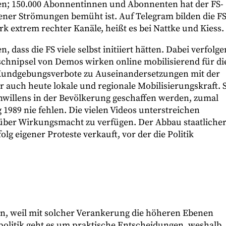
n; 150.000 Abonnentinnen und Abonnenten hat der FS-
ner Strömungen bemüht ist. Auf Telegram bilden die F
 extrem rechter Kanäle, heißt es bei Nattke und Kiess.
dass die FS viele selbst initiiert hätten. Dabei verfolge
eoschnipsel von Demos wirken online mobilisierend für di
s Kundgebungsverbote zu Auseinandersetzungen mit der
er auch heute lokale und regionale Mobilisierungskraft. 
nwillens in der Bevölkerung geschaffen werden, zumal
989 nie fehlen. Die vielen Videos unterstreichen
 über Wirkungsmacht zu verfügen. Der Abbau staatliche
 eigener Proteste verkauft, vor der die Politik
an, weil mit solcher Verankerung die höheren Ebenen
politik geht es um praktische Entscheidungen, weshalb