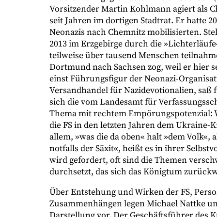
Vorsitzender Martin Kohlmann agiert als 
seit Jahren im dortigen Stadtrat. Er hatte 2
Neonazis nach Chemnitz mobilisierten. Stel
2013 im Erzgebirge durch die »Lichterläuf
teilweise über tausend Menschen teilnahm
Dortmund nach Sachsen zog, weil er hier s
einst Führungsfigur der Neonazi-Organisa
Versandhandel für Nazidevotionalien, saß f
sich die vom Landesamt für Verfassungsschu
Thema mit rechtem Empörungspotenzial: W
die FS in den letzten Jahren dem Ukraine-Kr
allem, »was die da oben« halt »dem Volk«,
notfalls der Säxit«, heißt es in ihrer Selbs
wird gefordert, oft sind die Themen ver
durchsetzt, das sich das Königtum zurück
Über Entstehung und Wirken der FS, Perso
Zusammenhängen legen Michael Nattke und 
Darstellung vor. Der Geschäftsführer des 