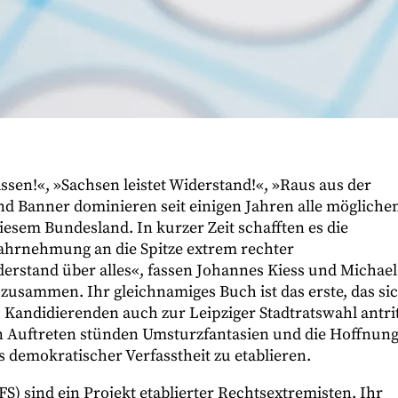
assen!«, »Sachsen leistet Widerstand!«, »Raus aus der
d Banner dominieren seit einigen Jahren alle mögliche
esem Bundesland. In kurzer Zeit schafften es die
Wahrnehmung an die Spitze extrem rechter
derstand über alles«, fassen Johannes Kiess und Michael
zusammen. Ihr gleichnamiges Buch ist das erste, das si
19 Kandidierenden auch zur Leipziger Stadtratswahl antrit
en Auftreten stünden Umsturzfantasien und die Hoffnung
s demokratischer Verfasstheit zu etablieren.
S) sind ein Projekt etablierter Rechtsextremisten. Ihr