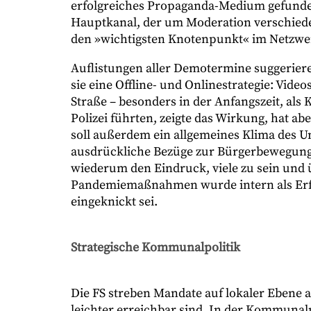
erfolgreiches Propaganda-Medium gefunde
Hauptkanal, der um Moderation verschiede
den »wichtigsten Knotenpunkt« im Netzwerk
Auflistungen aller Demotermine suggerieren, 
sie eine Offline- und Onlinestrategie: Vid
Straße – besonders in der Anfangszeit, al
Polizei führten, zeigte das Wirkung, hat ab
soll außerdem ein allgemeines Klima des U
ausdrückliche Bezüge zur Bürgerbewegung 1
wiederum den Eindruck, viele zu sein und
Pandemiemaßnahmen wurde intern als Erfolg
eingeknickt sei.
Strategische Kommunalpolitik
Die FS streben Mandate auf lokaler Ebene 
leichter erreichbar sind. In der Kommunal