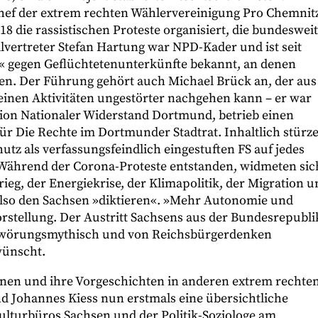
Chef der extrem rechten Wählervereinigung Pro Chemnit
018 die rassistischen Proteste organisiert, die bundesweit
lvertreter Stefan Hartung war NPD-Kader und ist seit
e« gegen Geflüchtetenunterkünfte bekannt, an denen
en. Der Führung gehört auch Michael Brück an, der aus
einen Aktivitäten ungestörter nachgehen kann – er war
tion Nationaler Widerstand Dortmund, betrieb einen
ür Die Rechte im Dortmunder Stadtrat. Inhaltlich stürz
tz als verfassungsfeindlich eingestuften FS auf jedes
ährend der Corona-Proteste entstanden, widmeten sic
ieg, der Energiekrise, der Klimapolitik, der Migration u
 also den Sachsen »diktieren«. »Mehr Autonomie und
tvorstellung. Der Austritt Sachsens aus der Bundesrepubli
schwörungsmythisch und von Reichsbürgerdenken
wünscht.
nen und ihre Vorgeschichten in anderen extrem rechte
Johannes Kiess nun erstmals eine übersichtliche
Kulturbüros Sachsen und der Politik-Soziologe am