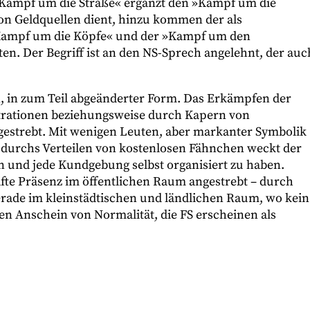
 »Kampf um die Straße« ergänzt den »Kampf um die
von Geldquellen dient, hinzu kommen der als
Kampf um die Köpfe« und der »Kampf um den
ten. Der Begriff ist an den NS-Sprech angelehnt, der auc
, in zum Teil abgeänderter Form. Das Erkämpfen der
trationen beziehungsweise durch Kapern von
gestrebt. Mit wenigen Leuten, aber markanter Symbolik
ch durchs Verteilen von kostenlosen Fähnchen weckt der
n und jede Kundgebung selbst organisiert zu haben.
fte Präsenz im öffentlichen Raum angestrebt – durch
Gerade im kleinstädtischen und ländlichen Raum, wo kein
den Anschein von Normalität, die FS erscheinen als