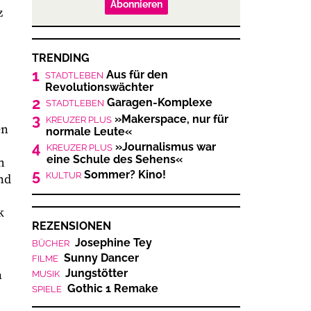
Abonnieren
z
TRENDING
1
Aus für den
STADTLEBEN
Revolutionswächter
2
Garagen-Komplexe
STADTLEBEN
3
»Makerspace, nur für
KREUZER PLUS
en
normale Leute«
4
»Journalismus war
KREUZER PLUS
eine Schule des Sehens«
h
5
Sommer? Kino!
KULTUR
nd
k
REZENSIONEN
Josephine Tey
BÜCHER
Sunny Dancer
FILME
Jungstötter
n
MUSIK
Gothic 1 Remake
SPIELE