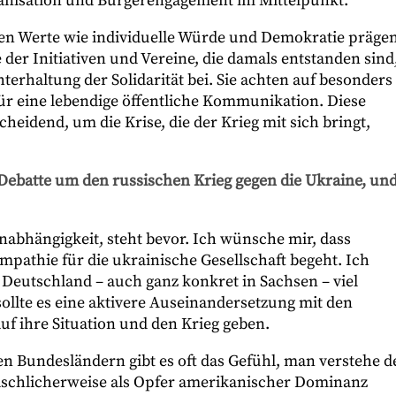
anisation und Bürgerengagement im Mittelpunkt.
en Werte wie individuelle Würde und Demokratie präge
e der Initiativen und Vereine, die damals entstanden sind
terhaltung der Solidarität bei. Sie achten auf besonders
r eine lebendige öffentliche Kommunikation. Diese
cheidend, um die Krise, die der Krieg mit sich bringt,
Debatte um den russischen Krieg gegen die Ukraine, un
nabhängigkeit, steht bevor. Ich wünsche mir, dass
pathie für die ukrainische Gesellschaft begeht. Ich
Deutschland – auch ganz konkret in Sachsen – viel
ollte es eine aktivere Auseinandersetzung mit den
f ihre Situation und den Krieg geben.
hen Bundesländern gibt es oft das Gefühl, man verstehe d
älschlicherweise als Opfer amerikanischer Dominanz