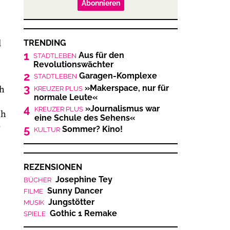
Abonnieren
d
TRENDING
1
Aus für den
STADTLEBEN
Revolutionswächter
2
Garagen-Komplexe
STADTLEBEN
3
»Makerspace, nur für
ch
KREUZER PLUS
normale Leute«
4
»Journalismus war
KREUZER PLUS
ch
eine Schule des Sehens«
e
5
Sommer? Kino!
KULTUR
REZENSIONEN
Josephine Tey
BÜCHER
Sunny Dancer
FILME
Jungstötter
MUSIK
Gothic 1 Remake
SPIELE