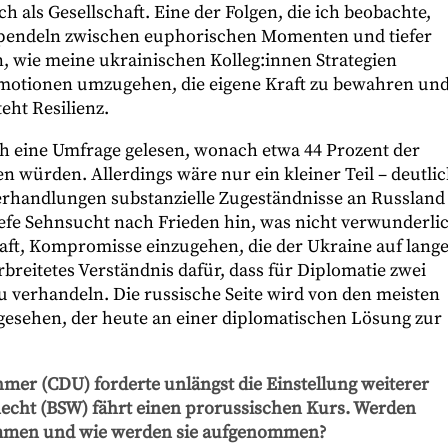
h als Gesellschaft. Eine der Folgen, die ich beobachte,
pendeln zwischen euphorischen Momenten und tiefer
n, wie meine ukrainischen Kolleg:innen Strategien
Emotionen umzugehen, die eigene Kraft zu bewahren un
eht Resilienz.
ch eine Umfrage gelesen, wonach etwa 44 Prozent der
 würden. Allerdings wäre nur ein kleiner Teil – deutli
 Verhandlungen substanzielle Zugeständnisse an Russland
iefe Sehnsucht nach Frieden hin, was nicht verwunderli
schaft, Kompromisse einzugehen, die der Ukraine auf lang
breitetes Verständnis dafür, dass für Diplomatie zwei
u verhandeln. Die russische Seite wird von den meisten
gesehen, der heute an einer diplomatischen Lösung zur
mer (CDU) forderte unlängst die Einstellung weiterer
echt (BSW) fährt einen prorussischen Kurs. Werden
mmen und wie werden sie aufgenommen?