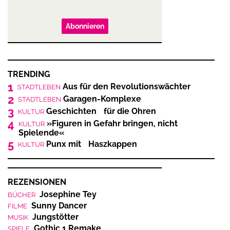
Abonnieren
TRENDING
1
Aus für den Revolutionswächter
STADTLEBEN
2
Garagen-Komplexe
STADTLEBEN
3
Geschichten für die Ohren
KULTUR
4
»Figuren in Gefahr bringen, nicht
KULTUR
Spielende«
5
Punx mit Haszkappen
KULTUR
REZENSIONEN
Josephine Tey
BÜCHER
Sunny Dancer
FILME
Jungstötter
MUSIK
Gothic 1 Remake
SPIELE