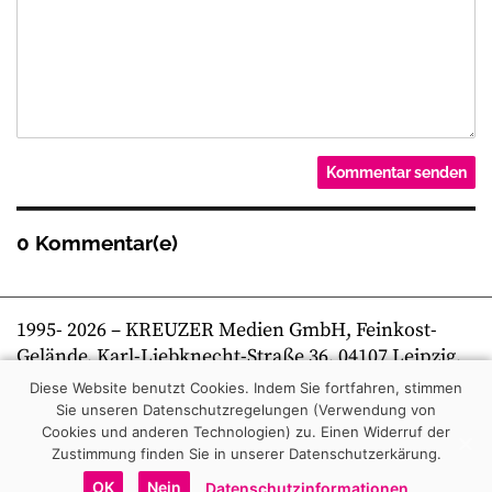
0 Kommentar(e)
1995-
2026
– KREUZER Medien GmbH, Feinkost-
Gelände, Karl-Liebknecht-Straße 36, 04107 Leipzig,
Telefon +49 341 269 80 0 | kreuzer online
Diese Website benutzt Cookies. Indem Sie fortfahren, stimmen
Sie unseren Datenschutzregelungen (Verwendung von
Cookies und anderen Technologien) zu.
Einen Widerruf der
Zustimmung finden Sie in unserer Datenschutzerkärung.
OK
Nein
Datenschutzinformationen