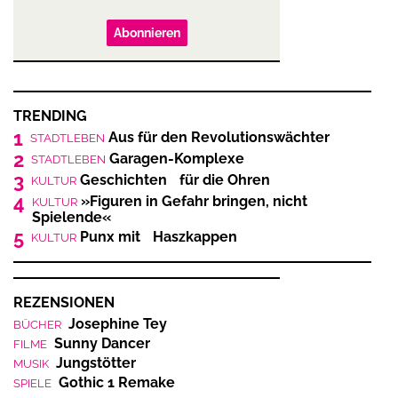
Abonnieren
TRENDING
1
Aus für den Revolutionswächter
STADTLEBEN
2
Garagen-Komplexe
STADTLEBEN
3
Geschichten für die Ohren
KULTUR
4
»Figuren in Gefahr bringen, nicht
KULTUR
Spielende«
5
Punx mit Haszkappen
KULTUR
REZENSIONEN
Josephine Tey
BÜCHER
Sunny Dancer
FILME
Jungstötter
MUSIK
Gothic 1 Remake
SPIELE