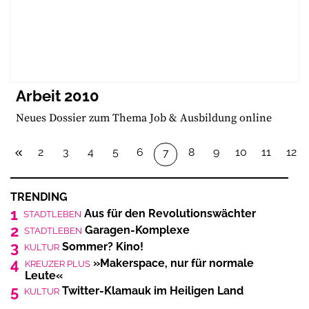
Arbeit 2010
Neues Dossier zum Thema Job & Ausbildung online
2
3
4
5
6
8
9
10
11
12
7
TRENDING
1
Aus für den Revolutionswächter
STADTLEBEN
2
Garagen-Komplexe
STADTLEBEN
3
Sommer? Kino!
KULTUR
4
»Makerspace, nur für normale
KREUZER PLUS
Leute«
5
Twitter-Klamauk im Heiligen Land
KULTUR