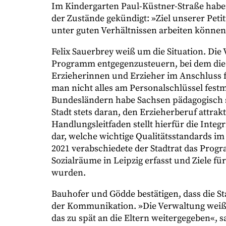
Im Kindergarten Paul-Küstner-Straße habe
der Zustände gekündigt: »Ziel unserer Peti
unter guten Verhältnissen arbeiten können
Felix Sauerbrey weiß um die Situation. Di
Programm entgegenzusteuern, bei dem die 
Erzieherinnen und Erzieher im Anschluss fü
man nicht alles am Personalschlüssel fest
Bundesländern habe Sachsen pädagogisch se
Stadt stets daran, den Erzieherberuf attrak
Handlungsleitfaden stellt hierfür die Integ
dar, welche wichtige Qualitätsstandards im
2021 verabschiedete der Stadtrat das Pro
Sozialräume in Leipzig erfasst und Ziele fü
wurden.
Bauhofer und Gödde bestätigen, dass die St
der Kommunikation. »Die Verwaltung weiß 
das zu spät an die Eltern weitergegeben«, 