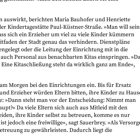
ern auswirkt, berichten Maria Bauhofer und Henriette
der Kindertagestätte Paul-Küstner-Straße. »Man will sein
ass sich ein Erzieher um viel zu viele Kinder kümmern
eitfaden der Stadt genau das verhindern. Dienstpläne
elegt oder die Leitung der Einrichtung mit in die
n auch Personal aus benachbarten Kitas einspringen. »D
. Eine Kitaschließung steht da wirklich ganz am Ende«,
am Morgen bei den Einrichtungen ein. Bis für Ersatz
 und Erzieher würden Eltern bitten, ihre Kinder zu Haus
de: »Dann steht man vor der Entscheidung: Nimmt man
pt?« Da viele Eltern sich auch aus Mitleid mit den
iden, ihre Kinder selbst zu betreuen, komme es nur
st jedoch eine freiwillige«, sagt Sauerbrey. »Als Versorg
 Betreuung zu gewährleisten. Dadurch liegt die