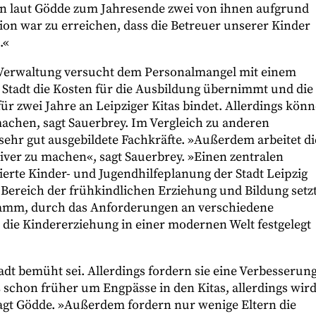
n laut Gödde zum Jahresende zwei von ihnen aufgrund
tion war zu erreichen, dass die Betreuer unserer Kinder
.«
e Verwaltung versucht dem Personalmangel mit einem
Stadt die Kosten für die Ausbildung übernimmt und die
r zwei Jahre an Leipziger Kitas bindet. Allerdings könn
machen, sagt Sauerbrey. Im Vergleich zu anderen
hr gut ausgebildete Fachkräfte. »Außerdem arbeitet di
tiver zu machen«, sagt Sauerbrey. »Einen zentralen
rierte Kinder- und Jugendhilfeplanung der Stadt Leipzig
 Bereich der frühkindlichen Erziehung und Bildung setzt
gramm, durch das Anforderungen an verschiedene
r die Kindererziehung in einer modernen Welt festgelegt
adt bemüht sei. Allerdings fordern sie eine Verbesserun
schon früher um Engpässe in den Kitas, allerdings wir
sagt Gödde. »Außerdem fordern nur wenige Eltern die