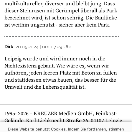
multikultureller, diverser und bleibt jung. Dass
dieser Steinrasen mit Gerümpel überall als Park
bezeichnet wird, ist schon schräg. Die Baulücke
ist weithin ungenutzt - sicher aber kein Park.
Dirk
20.05.2024 | um 07:29 Uhr
Leipzig wurde und wird immer noch in die
Nichtexistenz gebaut. Wie wäre es, wenn wir
aufhören, jeden leeren Platz mit Beton zu füllen
und stattdessen etwas bauen, das besser für die
Umwelt und die Lebensqualität ist.
1995-
2026
– KREUZER Medien GmbH, Feinkost-
Gelände, Karl-Liebknecht-Straße 36, 04107 Leipzig,
Telefon +49 341 269 80 0 | kreuzer online
Diese Website benutzt Cookies. Indem Sie fortfahren, stimmen