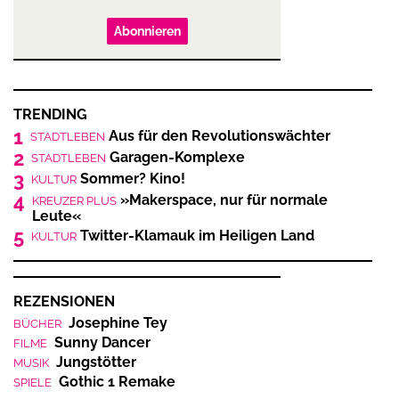
Abonnieren
TRENDING
1
Aus für den Revolutionswächter
STADTLEBEN
2
Garagen-Komplexe
STADTLEBEN
3
Sommer? Kino!
KULTUR
4
»Makerspace, nur für normale
KREUZER PLUS
Leute«
5
Twitter-Klamauk im Heiligen Land
KULTUR
REZENSIONEN
Josephine Tey
BÜCHER
Sunny Dancer
FILME
Jungstötter
MUSIK
Gothic 1 Remake
SPIELE