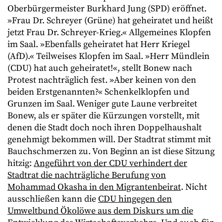
Oberbürgermeister Burkhard Jung (SPD) eröffnet.
»Frau Dr. Schreyer (Grüne) hat geheiratet und heißt
jetzt Frau Dr. Schreyer-Krieg.« Allgemeines Klopfen
im Saal. »Ebenfalls geheiratet hat Herr Kriegel
(AfD).« Teilweises Klopfen im Saal. »Herr Mündlein
(CDU) hat auch geheiratet!«, stellt Bonew nach
Protest nachträglich fest. »Aber keinen von den
beiden Erstgenannten?« Schenkelklopfen und
Grunzen im Saal. Weniger gute Laune verbreitet
Bonew, als er später die Kürzungen vorstellt, mit
denen die Stadt doch noch ihren Doppelhaushalt
genehmigt bekommen will. Der Stadtrat stimmt mit
Bauchschmerzen zu. Von Beginn an ist diese Sitzung
hitzig:
Angeführt von der CDU verhindert der
Stadtrat die nachträgliche Berufung von
Mohammad Okasha in den Migrantenbeirat
. Nicht
ausschließen kann die
CDU hingegen den
Umweltbund Ökolöwe aus dem Diskurs um die