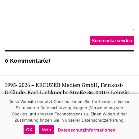
0 Kommentar(e)
1995-
2026
– KREUZER Medien GmbH, Feinkost-
Gelände, Karl-Liebknecht-Straße 36, 04107 Leipzig,
Telefon +49 341 269 80 0 | kreuzer online
Diese Website benutzt Cookies. Indem Sie fortfahren, stimmen
Sie unseren Datenschutzregelungen (Verwendung von
Cookies und anderen Technologien) zu.
Einen Widerruf der
Zustimmung finden Sie in unserer Datenschutzerkärung.
OK
Nein
Datenschutzinformationen