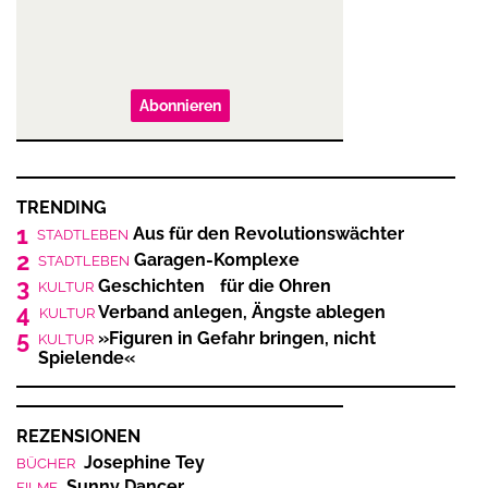
Abonnieren
TRENDING
1
Aus für den Revolutionswächter
STADTLEBEN
2
Garagen-Komplexe
STADTLEBEN
3
Geschichten für die Ohren
KULTUR
4
Verband anlegen, Ängste ablegen
KULTUR
5
»Figuren in Gefahr bringen, nicht
KULTUR
Spielende«
REZENSIONEN
Josephine Tey
BÜCHER
Sunny Dancer
FILME